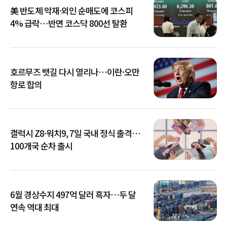
美 반도체 악재·외인 순매도에 코스피
4% 급락…반면 코스닥 800선 탈환
호르무즈 뱃길 다시 열리나…이란·오만
항로 합의
갤럭시 Z8·워치9, 7일 국내 정식 출격…
100개국 순차 출시
6월 경상수지 497억 달러 흑자…두 달
연속 역대 최대