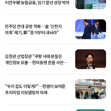
이찬우號 농협금융, 임기 말년 성장 박차
민주당 전대 공방 격화…金 '신천지
의혹' 제기, 鄭 "증거부터 내놔라"
김정관 산업장관 "쿠팡 사태 본질은
개인정보 유출…한미동맹 흔들 사안
아냐"
"우리 집도 이렇게?"…한샘이 보여준
프리미엄 리모델링의 미래