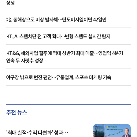
상생
北, 동해상으로 미상 발사체…탄도미사일이면 42일만
KT, AI 스팸차단 전 고객 확대…변형 스팸도 실시간 탐지
KT&G, 해외사업 질주에 역대 상반기 최대 매출…영업익 4분기
연속 두 자릿수 성장
야구장 밖으로 번진 팬덤…유통업계, 스포츠 마케팅 가속
추천 뉴스
'최대 실적·수익 다변화' 성과…