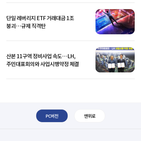
단일 레버리지 ETF 거래대금 1조
붕괴…규제 직격탄
산본 11구역 정비사업 속도…LH,
주민대표회의와 사업시행약정 체결
PC버전
맨위로