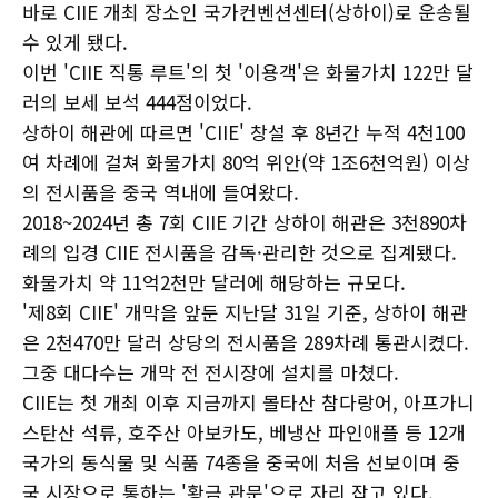
바로 CIIE 개최 장소인 국가컨벤션센터(상하이)로 운송될
수 있게 됐다.
이번 'CIIE 직통 루트'의 첫 '이용객'은 화물가치 122만 달
러의 보세 보석 444점이었다.
상하이 해관에 따르면 'CIIE' 창설 후 8년간 누적 4천100
여 차례에 걸쳐 화물가치 80억 위안(약 1조6천억원) 이상
의 전시품을 중국 역내에 들여왔다.
2018~2024년 총 7회 CIIE 기간 상하이 해관은 3천890차
례의 입경 CIIE 전시품을 감독·관리한 것으로 집계됐다.
화물가치 약 11억2천만 달러에 해당하는 규모다.
'제8회 CIIE' 개막을 앞둔 지난달 31일 기준, 상하이 해관
은 2천470만 달러 상당의 전시품을 289차례 통관시켰다.
그중 대다수는 개막 전 전시장에 설치를 마쳤다.
CIIE는 첫 개최 이후 지금까지 몰타산 참다랑어, 아프가니
스탄산 석류, 호주산 아보카도, 베냉산 파인애플 등 12개
국가의 동식물 및 식품 74종을 중국에 처음 선보이며 중
국 시장으로 통하는 '황금 관문'으로 자리 잡고 있다.