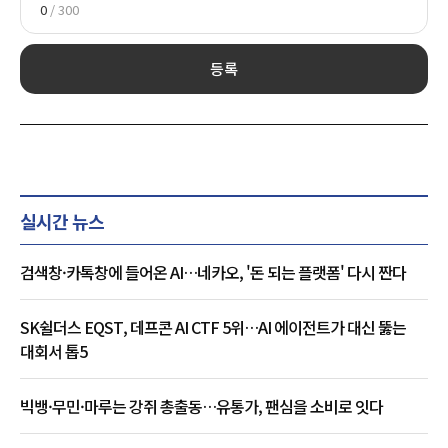
0
/ 300
등록
실시간 뉴스
검색창·카톡창에 들어온 AI…네카오, '돈 되는 플랫폼' 다시 짠다
SK쉴더스 EQST, 데프콘 AI CTF 5위…AI 에이전트가 대신 뚫는
대회서 톱5
빅뱅·무민·마루는 강쥐 총출동…유통가, 팬심을 소비로 잇다