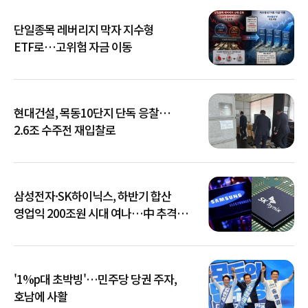
단일종목 레버리지 막자 지수형
ETF로…고위험 자금 이동
현대건설, 목동10단지 단독 응찰…
2.6조 수주전 재입찰로
삼성전자·SK하이닉스, 하반기 합산
영업익 200조원 시대 여나…中 추격은
부담
'1%p대 초박빙'…민주당 당권 주자,
호남에 사활