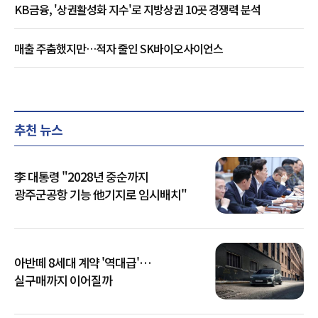
KB금융, '상권활성화 지수'로 지방상권 10곳 경쟁력 분석
매출 주춤했지만…적자 줄인 SK바이오사이언스
추천 뉴스
李 대통령 "2028년 중순까지
광주군공항 기능 他기지로 임시배치"
아반떼 8세대 계약 '역대급'…
실구매까지 이어질까