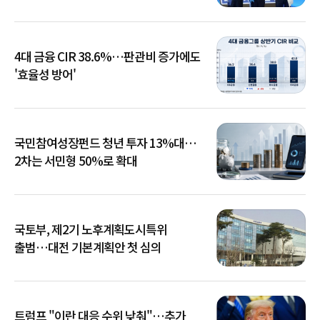
4대 금융 CIR 38.6%…판관비 증가에도
'효율성 방어'
국민참여성장펀드 청년 투자 13%대…
2차는 서민형 50%로 확대
국토부, 제2기 노후계획도시특위
출범…대전 기본계획안 첫 심의
트럼프 "이란 대응 수위 낮춰"…추가