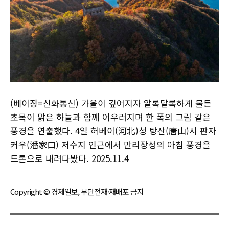
(베이징=신화통신) 가을이 깊어지자 알록달록하게 물든
초목이 맑은 하늘과 함께 어우러지며 한 폭의 그림 같은
풍경을 연출했다. 4일 허베이(河北)성 탕산(唐山)시 판자
커우(潘家口) 저수지 인근에서 만리장성의 아침 풍경을
드론으로 내려다봤다. 2025.11.4
Copyright © 경제일보, 무단전재·재배포 금지