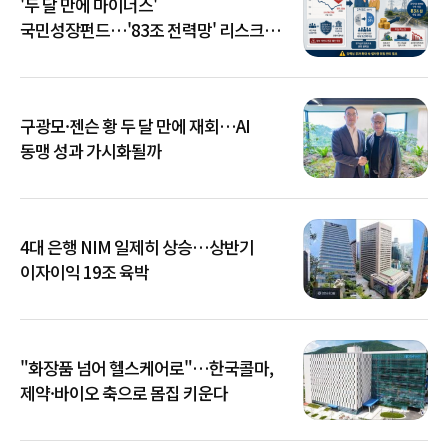
'두 달 만에 마이너스'
국민성장펀드…'83조 전력망' 리스크
확산
구광모·젠슨 황 두 달 만에 재회…AI
동맹 성과 가시화될까
4대 은행 NIM 일제히 상승…상반기
이자이익 19조 육박
"화장품 넘어 헬스케어로"…한국콜마,
제약·바이오 축으로 몸집 키운다