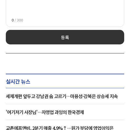
0
/ 300
등록
실시간 뉴스
세제개편 앞두고 강남권 숨 고르기…마용성·강북은 상승세 지속
'여기저기 사장님'…자영업 과잉의 한국경제
교촌에프앤비, 2분기 매출 4.9%↑…원가 부담에 영업이익은