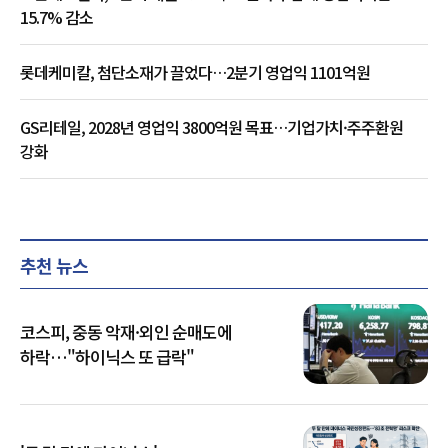
15.7% 감소
롯데케미칼, 첨단소재가 끌었다…2분기 영업익 1101억원
GS리테일, 2028년 영업익 3800억원 목표…기업가치·주주환원
강화
추천 뉴스
코스피, 중동 악재·외인 순매도에
하락…"하이닉스 또 급락"