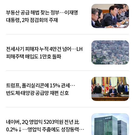
부동산 공급 해법 찾는 정부…이재명
대통령, 2차 점검회의 주재
전세사기 피해자 누적 4만건 넘어…LH
피해주택 매입도 1만호 돌파
트럼프, 폴리실리콘에 15% 관세…
반도체·태양광 공급망 재편 신호
네이버, 2Q 영업익 5203억원 전년 比
0.2%↓…영업익 주춤에도 성장동력