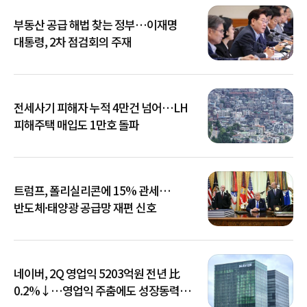
부동산 공급 해법 찾는 정부…이재명
대통령, 2차 점검회의 주재
전세사기 피해자 누적 4만건 넘어…LH
피해주택 매입도 1만호 돌파
트럼프, 폴리실리콘에 15% 관세…
반도체·태양광 공급망 재편 신호
네이버, 2Q 영업익 5203억원 전년 比
0.2%↓…영업익 주춤에도 성장동력