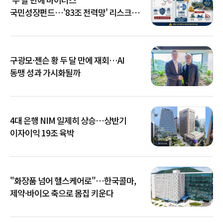
국민성장펀드…'83조 전력망' 리스크
확산
구광모·젠슨 황 두 달 만에 재회…AI
동맹 성과 가시화될까
4대 은행 NIM 일제히 상승…상반기
이자이익 19조 육박
"화장품 넘어 헬스케어로"…한국콜마,
제약·바이오 축으로 몸집 키운다