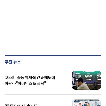
추천 뉴스
코스피, 중동 악재·외인 순매도에
하락…"하이닉스 또 급락"
'두 달 만에 마이너스'