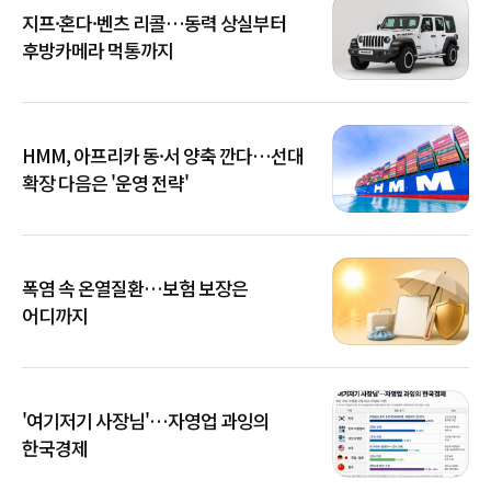
지프·혼다·벤츠 리콜…동력 상실부터
후방카메라 먹통까지
HMM, 아프리카 동·서 양축 깐다…선대
확장 다음은 '운영 전략'
폭염 속 온열질환…보험 보장은
어디까지
'여기저기 사장님'…자영업 과잉의
한국경제