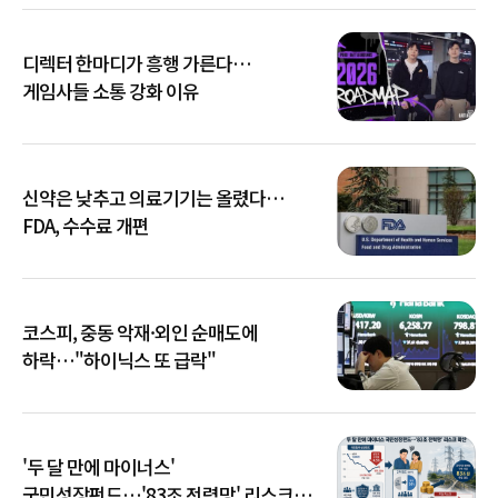
디렉터 한마디가 흥행 가른다…
게임사들 소통 강화 이유
신약은 낮추고 의료기기는 올렸다…
FDA, 수수료 개편
코스피, 중동 악재·외인 순매도에
하락…"하이닉스 또 급락"
'두 달 만에 마이너스'
국민성장펀드…'83조 전력망' 리스크