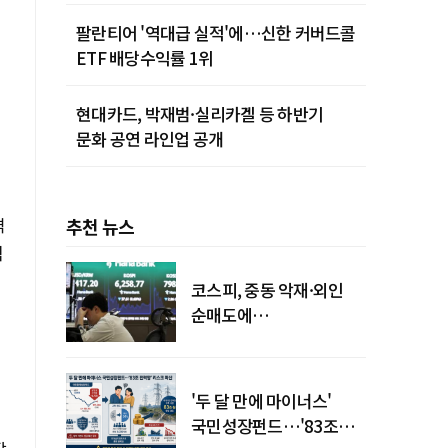
팔란티어 '역대급 실적'에…신한 커버드콜
ETF 배당수익률 1위
현대카드, 박재범·실리카겔 등 하반기
문화 공연 라인업 공개
격
추천 뉴스
적
코스피, 중동 악재·외인
순매도에
하락…"하이닉스 또
급락"
'두 달 만에 마이너스'
국민성장펀드…'83조