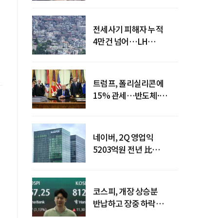
전세사기 피해자 누적
4만건 넘어…LH
피해주택 매입도 1만호
돌파
트럼프, 폴리실리콘에
15% 관세…반도체·
태양광 공급망 재편 신호
네이버, 2Q 영업익
5203억원 전년 比
0.2%↓…영업익
주춤에도 성장동력 키운다
코스피, 개장 상승분
반납하고 장중 하락
전환…중동 리스크·美