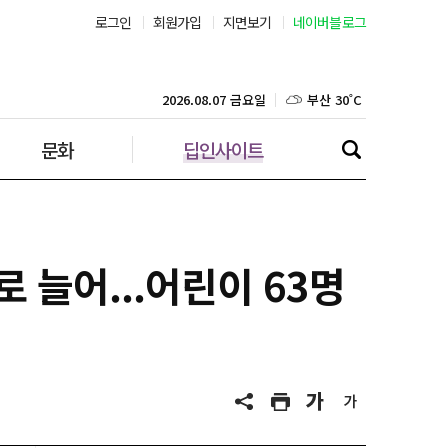
로그인
회원가입
지면보기
네이버블로그
부산 30˚C
대구 33˚C
2026.08.07 금요일
문화
딥인사이트
인천 32˚C
광주 32˚C
대전 34˚C
 늘어...어린이 63명
울산 30˚C
강릉 30˚C
제주 30˚C