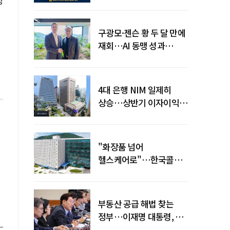
장
전력망' 리스크 확산
구광모·젠슨 황 두 달 만에
재회…AI 동맹 성과
가시화될까
4대 은행 NIM 일제히
상승…상반기 이자이익
19조 육박
"화장품 넘어
헬스케어로"…한국콜마,
제약·바이오 축으로 몸집
키운다
부동산 공급 해법 찾는
정부…이재명 대통령, 2차
점검회의 주재