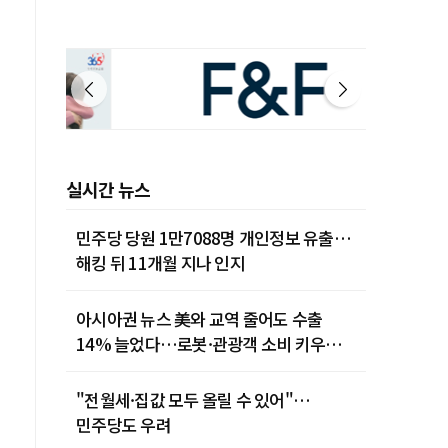
실시간 뉴스
민주당 당원 1만7088명 개인정보 유출…
해킹 뒤 11개월 지나 인지
아시아권 뉴스 美와 교역 줄어도 수출
14% 늘었다…로봇·관광객 소비 키우는
중국
"전월세·집값 모두 올릴 수 있어"…
민주당도 우려