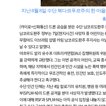
지난 8월 8일 수단 북다르푸르주의 한 마을
획
(카이로=신화통신) 드론 공습을 받은 수단 남코르도판주 
남코르도판주 정부는 7일(현지시간) 사망자 중 어린이는 6
무함마드 이브라힘 압델 카림 남코르도판주 주지사는 이날
날 수 있다고 말했다.
마흐무드 알리 유수프 아프리카연합(AU) 집행위원회 위원
을 강력하게 규탄했다. 그는 이번 공격이 어린이, 교육 
하며, 해당 지역에서 민간인과 민간 시설을 노린 폭력 행
측에게 즉각적이고 무조건적인 휴전, 민간인 보호, 인도
추궁해야 한다고 촉구했다.
수단 민간 단체는 지난 4일 칼로기의 유치원, 병원 등 
부(SPLM-N)의 드론 공격을 받아 사상자가 발생했다고 
이에 대해 RSF과 SPLM-N는 아직 공식 입장을 내놓지 않