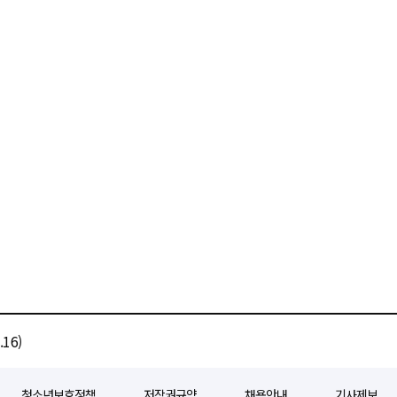
16)
청소년보호정책
저작권규약
채용안내
기사제보