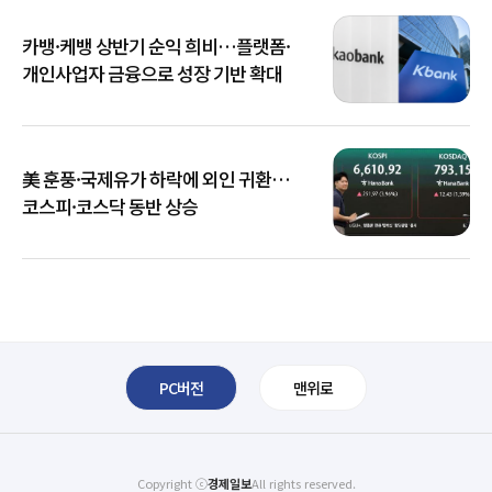
카뱅·케뱅 상반기 순익 희비…플랫폼·
개인사업자 금융으로 성장 기반 확대
美 훈풍·국제유가 하락에 외인 귀환…
코스피·코스닥 동반 상승
PC버전
맨위로
Copyright ⓒ
경제일보
All rights reserved.