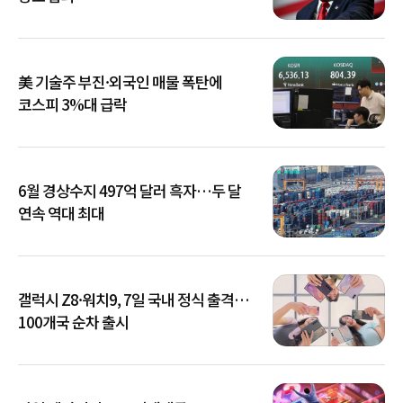
美 기술주 부진·외국인 매물 폭탄에
코스피 3%대 급락
6월 경상수지 497억 달러 흑자…두 달
연속 역대 최대
갤럭시 Z8·워치9, 7일 국내 정식 출격…
100개국 순차 출시