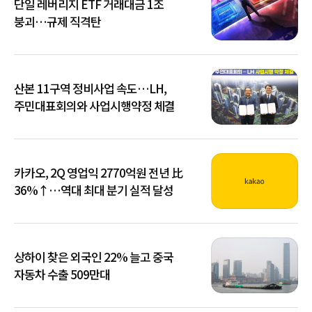
단일 레버리지 ETF 거래대금 1조
붕괴…규제 직격탄
산본 11구역 정비사업 속도…LH,
주민대표회의와 사업시행약정 체결
카카오, 2Q 영업익 2770억원 전년 比
36%↑…역대 최대 분기 실적 달성
상하이 찾은 외국인 22% 늘고 중국
자동차 수출 509만대