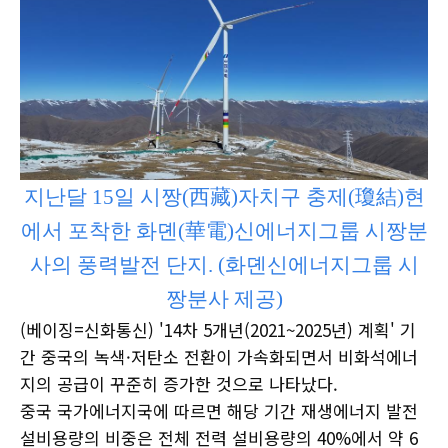
지난달 15일 시짱(西藏)자치구 충제(瓊結)현
에서 포착한 화뎬(華電)신에너지그룹 시짱분
사의 풍력발전 단지. (화뎬신에너지그룹 시
짱분사 제공)
(베이징=신화통신) '14차 5개년(2021~2025년) 계획' 기
간 중국의 녹색·저탄소 전환이 가속화되면서 비화석에너
지의 공급이 꾸준히 증가한 것으로 나타났다.
중국 국가에너지국에 따르면 해당 기간 재생에너지 발전
설비용량의 비중은 전체 전력 설비용량의 40%에서 약 6