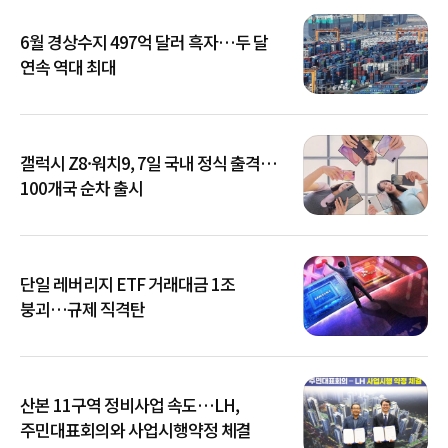
6월 경상수지 497억 달러 흑자…두 달
연속 역대 최대
갤럭시 Z8·워치9, 7일 국내 정식 출격…
100개국 순차 출시
단일 레버리지 ETF 거래대금 1조
붕괴…규제 직격탄
산본 11구역 정비사업 속도…LH,
주민대표회의와 사업시행약정 체결