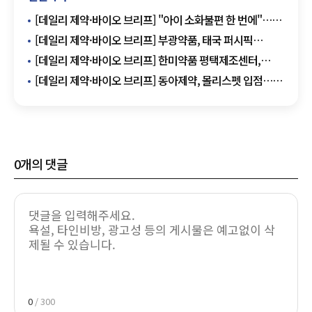
[데일리 제약·바이오 브리프] "아이 소화불편 한 번에"…
보령컨슈머헬스케어, 맑은초키즈시럽 선봬 外
[데일리 제약·바이오 브리프] 부광약품, 태국 퍼시픽
헬스케어와 공급 계약…동남아 공략 강화 外
[데일리 제약·바이오 브리프] ​​​​​​​한미약품 평택제조센터,
제약업계 최초 PSM 'P등급' 유지 外
[데일리 제약·바이오 브리프] ​​​​​​​동아제약, 몰리스펫 입점…
반려견 간식형 영양제 선봬 外
0
개의 댓글
0
/ 300