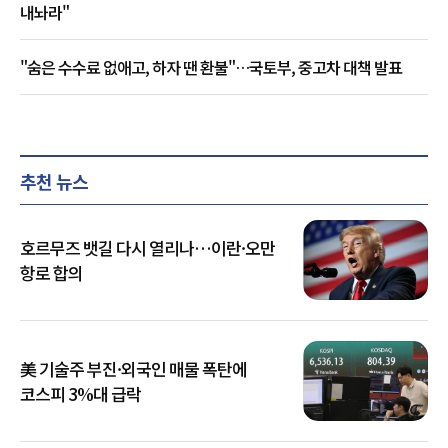
내놔라"
"숨은 수수료 없애고, 하자 땐 환불"…국토부, 중고차 대책 발표
추천 뉴스
호르무즈 뱃길 다시 열리나…이란·오만
항로 합의
美 기술주 부진·외국인 매물 폭탄에
코스피 3%대 급락