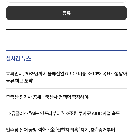
등록
실시간 뉴스
호찌민시, 2035년까지 물류산업 GRDP 비중 8~10% 목표…동남아
물류 허브 도약
중국산 전기차 공세…국산차 경쟁력 점검해야
LG유플러스 "AI는 인프라부터"…2조원 투자로 AIDC 사업 속도
민주당 전대 공방 격화…金 '신천지 의혹' 제기, 鄭 "증거부터