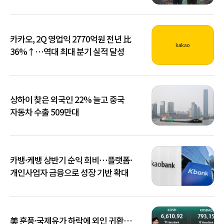
카카오, 2Q 영업익 2770억원 전년 比
36%↑…역대 최대 분기 실적 달성
상하이 찾은 외국인 22% 늘고 중국
자동차 수출 509만대
카뱅·케뱅 상반기 순익 희비…플랫폼·
개인사업자 금융으로 성장 기반 확대
美 훈풍·국제유가 하락에 외인 귀환…