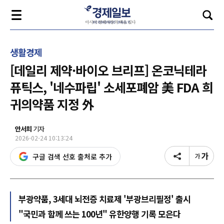
생활경제
[데일리 제약·바이오 브리프] 온코닉테라
퓨틱스, '네수파립' 소세포폐암 美 FDA 희
귀의약품 지정 外
안서희
기자
2026-02-24 10:13:24
구글 검색 선호 출처로 추가
부광약품, 3세대 뇌전증 치료제 '부광브리필정' 출시
"국민과 함께 쓰는 100년" 유한양행 기록 모은다