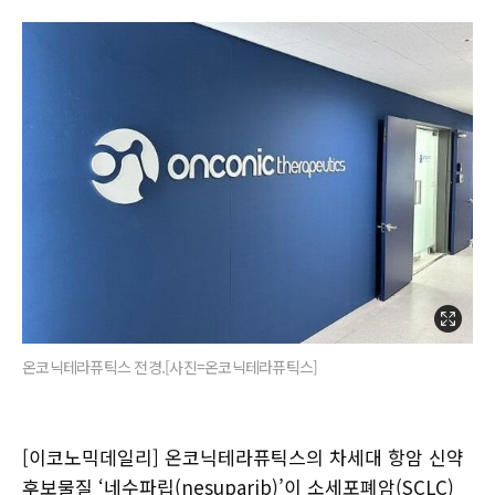
온코닉테라퓨틱스 전경.[사진=온코닉테라퓨틱스]
[이코노믹데일리] 온코닉테라퓨틱스의 차세대 항암 신약
후보물질 ‘네수파립(nesuparib)’이 소세포폐암(SCLC)