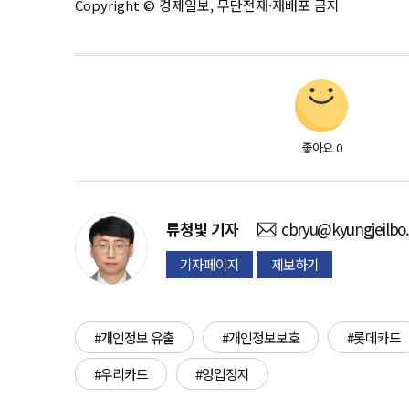
Copyright © 경제일보, 무단전재·재배포 금지
좋아요
0
류청빛
기자
cbryu@kyungjeilbo
기자페이지
제보하기
#개인정보 유출
#개인정보보호
#롯데카드
#우리카드
#엉업정지