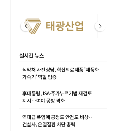
실시간 뉴스
식약처 사전상담, 혁신의료제품 '제품화
가속기' 역할 입증
李대통령, ISA·주가누르기법 재검토
지시…여야 공방 격화
역대급 폭염에 공정도 안전도 비상…
건설사, 온열질환 차단 총력