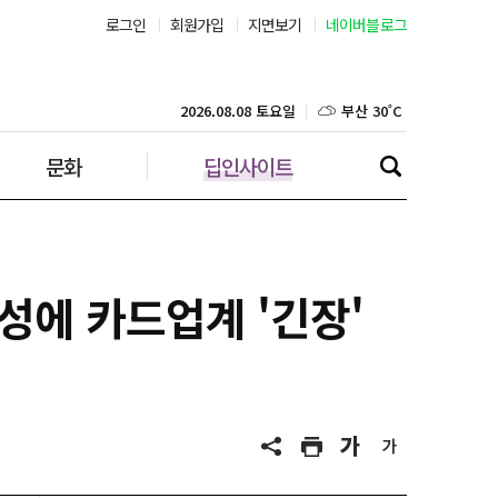
로그인
회원가입
지면보기
네이버블로그
부산 30˚C
대구 33˚C
2026.08.08 토요일
문화
딥인사이트
인천 33˚C
광주 33˚C
대전 35˚C
에 카드업계 '긴장'
울산 31˚C
강릉 23˚C
제주 30˚C