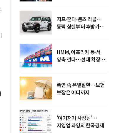
엇갈린 수익화 시계
마
지프·혼다·벤츠 리콜…
동력 상실부터 후방카메라
먹통까지
이
HMM, 아프리카 동·서
양축 깐다…선대 확장
다음은 '운영 전략'
폭염 속 온열질환…보험
보장은 어디까지
돼
'여기저기 사장님'…
자영업 과잉의 한국경제