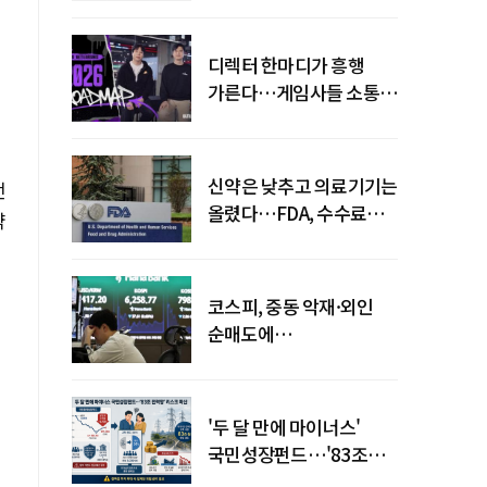
디렉터 한마디가 흥행
가른다…게임사들 소통
강화 이유
신약은 낮추고 의료기기는
전
올렸다…FDA, 수수료
약
개편
코스피, 중동 악재·외인
순매도에
하락…"하이닉스 또
급락"
'두 달 만에 마이너스'
국민성장펀드…'83조
전력망' 리스크 확산