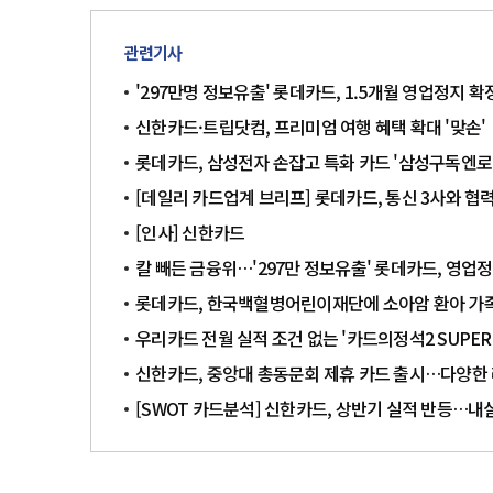
관련기사
'297만명 정보유출' 롯데카드, 1.5개월 영업정지 
신한카드·트립닷컴, 프리미엄 여행 혜택 확대 '맞손'
롯데카드, 삼성전자 손잡고 특화 카드 '삼성구독엔로
[데일리 카드업계 브리프] 롯데카드, 통신 3사와 협
[인사] 신한카드
칼 빼든 금융위…'297만 정보유출' 롯데카드, 영업
롯데카드, 한국백혈병어린이재단에 소아암 환아 가족
우리카드 전월 실적 조건 없는 '카드의정석2 SUPER
신한카드, 중앙대 총동문회 제휴 카드 출시…다양한
[SWOT 카드분석] 신한카드, 상반기 실적 반등…내실