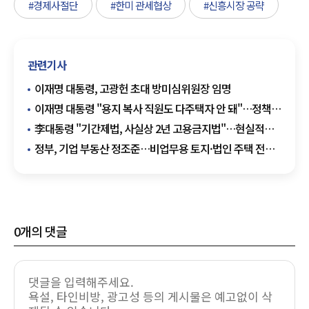
#경제사절단
#한미 관세협상
#신흥시장 공략
관련기사
이재명 대통령, 고광헌 초대 방미심위원장 임명
이재명 대통령 "용지 복사 직원도 다주택자 안 돼"…정책
배제 원칙 재확인
李대통령 "기간제법, 사실상 2년 고용금지법"…현실적
대안 주문
정부, 기업 부동산 정조준…비업무용 토지·법인 주택 전면
조사
0
개의 댓글