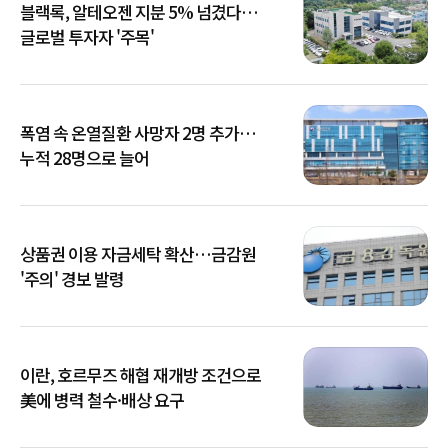
블랙록, 알테오젠 지분 5% 넘겼다…
글로벌 투자자 '주목'
폭염 속 온열질환 사망자 2명 추가…
누적 28명으로 늘어
상품권 이용 자금세탁 확산…금감원
'주의' 경보 발령
이란, 호르무즈 해협 재개방 조건으로
美에 병력 철수·배상 요구