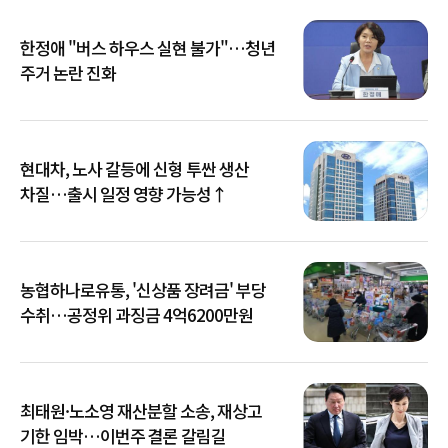
한정애 "버스 하우스 실현 불가"…청년
주거 논란 진화
현대차, 노사 갈등에 신형 투싼 생산
차질…출시 일정 영향 가능성↑
농협하나로유통, '신상품 장려금' 부당
수취…공정위 과징금 4억6200만원
최태원·노소영 재산분할 소송, 재상고
기한 임박…이번주 결론 갈림길