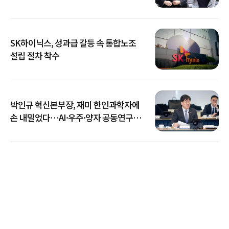
SK하이닉스, 성과급 갈등 속 통합노조
설립 절차 착수
박인규 혁신본부장, 재미 한인과학자에
손 내밀었다…AI·우주·양자 공동연구
확대