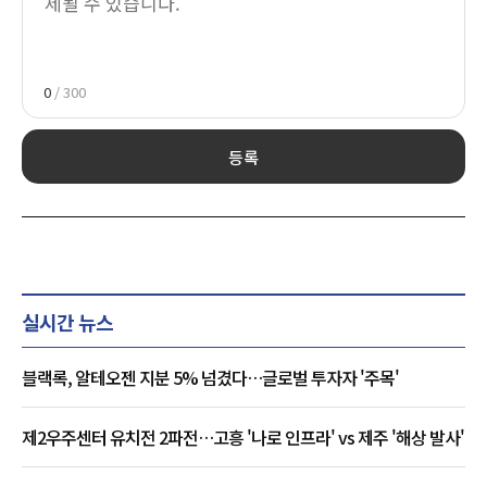
0
/ 300
등록
실시간 뉴스
블랙록, 알테오젠 지분 5% 넘겼다…글로벌 투자자 '주목'
제2우주센터 유치전 2파전…고흥 '나로 인프라' vs 제주 '해상 발사'