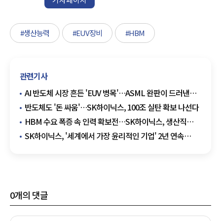
#생산능력
#EUV장비
#HBM
관련기사
AI 반도체 시장 흔든 'EUV 병목'…ASML 완판이 드러낸
진짜 변수
반도체도 '돈 싸움'…SK하이닉스, 100조 실탄 확보 나선다
HBM 수요 폭증 속 인력 확보전…SK하이닉스, 생산직
채용으로 현장 경쟁력 강화
SK하이닉스, '세계에서 가장 윤리적인 기업' 2년 연속
선정…국내 반도체 유일
0
개의 댓글