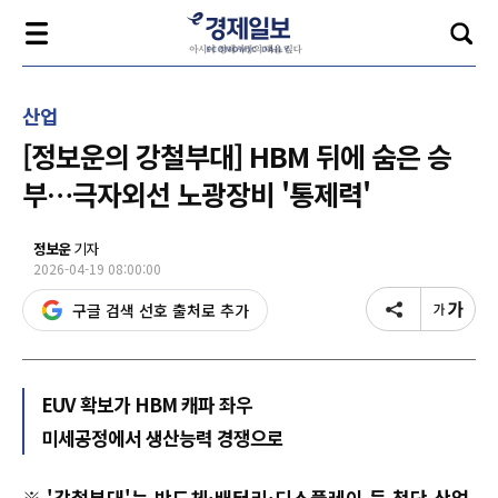
산업
[정보운의 강철부대] HBM 뒤에 숨은 승
부…극자외선 노광장비 '통제력'
정보운
기자
2026-04-19 08:00:00
구글 검색 선호 출처로 추가
EUV 확보가 HBM 캐파 좌우
미세공정에서 생산능력 경쟁으로
※ '강철부대'는 반도체·배터리·디스플레이 등 첨단 산업