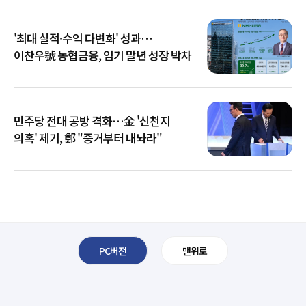
'최대 실적·수익 다변화' 성과…
이찬우號 농협금융, 임기 말년 성장 박차
민주당 전대 공방 격화…金 '신천지
의혹' 제기, 鄭 "증거부터 내놔라"
PC버전
맨위로