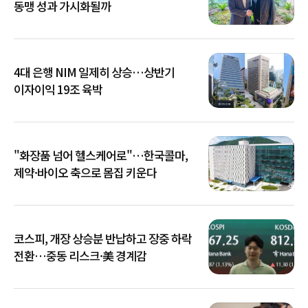
동맹 성과 가시화될까
4대 은행 NIM 일제히 상승…상반기
이자이익 19조 육박
"화장품 넘어 헬스케어로"…한국콜마,
제약·바이오 축으로 몸집 키운다
코스피, 개장 상승분 반납하고 장중 하락
전환…중동 리스크·美 경계감