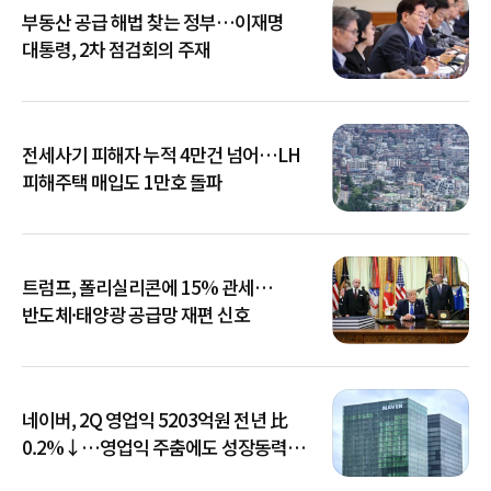
부동산 공급 해법 찾는 정부…이재명
대통령, 2차 점검회의 주재
전세사기 피해자 누적 4만건 넘어…LH
피해주택 매입도 1만호 돌파
트럼프, 폴리실리콘에 15% 관세…
반도체·태양광 공급망 재편 신호
네이버, 2Q 영업익 5203억원 전년 比
0.2%↓…영업익 주춤에도 성장동력
키운다