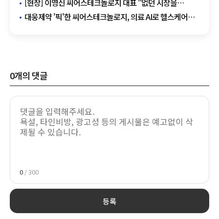
체결
[현장] 이영신 씨어스테크놀로지 대표 "없던 시장을
만들었다…입원 퇴원환자 AI 모니터링 선도"
대웅제약 '픽'한 씨어스테크놀로지, 의료 AI로 헬스케어
미래 그린다
0
개의 댓글
0
/ 300
등록