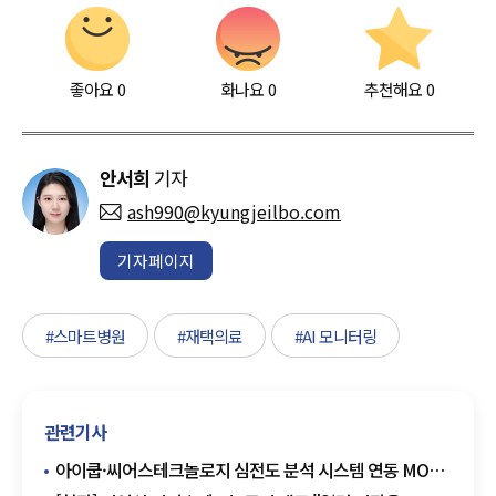
좋아요
0
화나요
0
추천해요
0
안서희
기자
ash990@kyungjeilbo.com
기자페이지
#스마트병원
#재택의료
#AI 모니터링
관련기사
아이쿱·씨어스테크놀로지 심전도 분석 시스템 연동 MOU