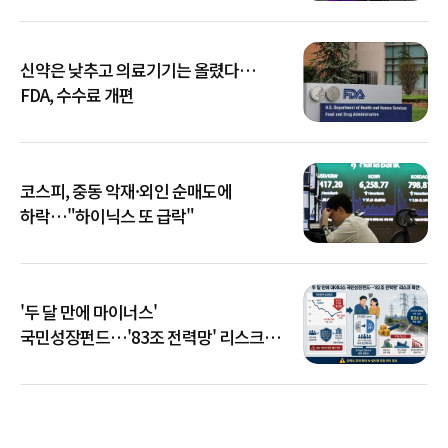
신약은 낮추고 의료기기는 올렸다…
FDA, 수수료 개편
코스피, 중동 악재·외인 순매도에
하락…"하이닉스 또 급락"
'두 달 만에 마이너스'
국민성장펀드…'83조 전력망' 리스크
확산