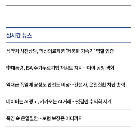
실시간 뉴스
식약처 사전상담, 혁신의료제품 '제품화 가속기' 역할 입증
李대통령, ISA·주가누르기법 재검토 지시…여야 공방 격화
역대급 폭염에 공정도 안전도 비상…건설사, 온열질환 차단 총력
네이버는 AI 광고, 카카오는 AI 거래…엇갈린 수익화 시계
폭염 속 온열질환…보험 보장은 어디까지