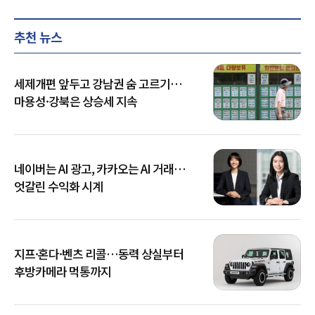
추천 뉴스
세제개편 앞두고 강남권 숨 고르기…
마용성·강북은 상승세 지속
네이버는 AI 광고, 카카오는 AI 거래…
엇갈린 수익화 시계
지프·혼다·벤츠 리콜…동력 상실부터
후방카메라 먹통까지