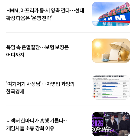
HMM, 아프리카 동·서 양축 깐다…선대
확장 다음은 '운영 전략'
폭염 속 온열질환…보험 보장은
어디까지
'여기저기 사장님'…자영업 과잉의
한국경제
디렉터 한마디가 흥행 가른다…
게임사들 소통 강화 이유