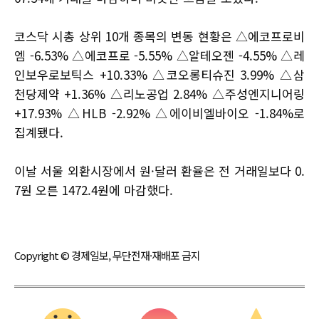
코스닥 시총 상위 10개 종목의 변동 현황은 △에코프로비
엠 -6.53% △에코프로 -5.55% △알테오젠 -4.55% △레
인보우로보틱스 +10.33% △코오롱티슈진 3.99% △삼
천당제약 +1.36% △리노공업 2.84% △주성엔지니어링
+17.93% △HLB -2.92% △에이비엘바이오 -1.84%로
집계됐다.
이날 서울 외환시장에서 원·달러 환율은 전 거래일보다 0.
7원 오른 1472.4원에 마감했다.
Copyright © 경제일보, 무단전재·재배포 금지