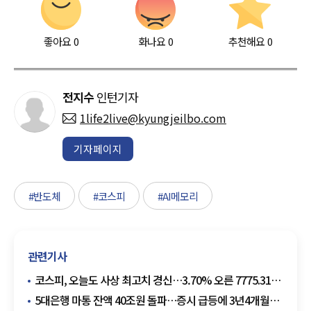
좋아요
0
화나요
0
추천해요
0
전지수
인턴기자
1life2live@kyungjeilbo.com
기자페이지
#반도체
#코스피
#AI메모리
관련기사
코스피, 오늘도 사상 최고치 경신…3.70% 오른 7775.31
출발
5대은행 마통 잔액 40조원 돌파…증시 급등에 3년4개월