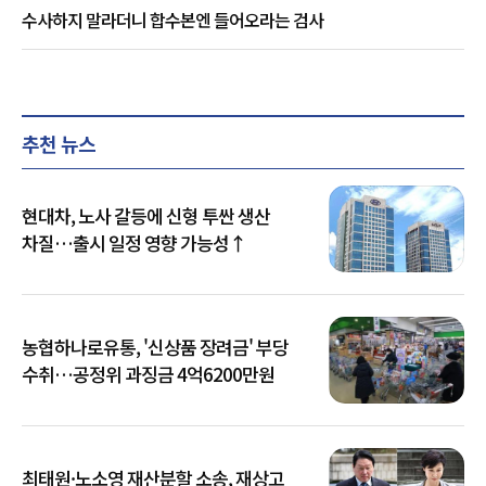
수사하지 말라더니 합수본엔 들어오라는 검사
추천 뉴스
현대차, 노사 갈등에 신형 투싼 생산
차질…출시 일정 영향 가능성↑
농협하나로유통, '신상품 장려금' 부당
수취…공정위 과징금 4억6200만원
최태원·노소영 재산분할 소송, 재상고