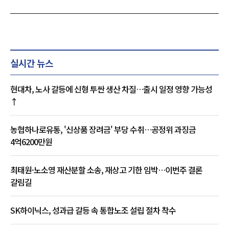
실시간 뉴스
현대차, 노사 갈등에 신형 투싼 생산 차질…출시 일정 영향 가능성
↑
농협하나로유통, '신상품 장려금' 부당 수취…공정위 과징금
4억6200만원
최태원·노소영 재산분할 소송, 재상고 기한 임박…이번주 결론
갈림길
SK하이닉스, 성과급 갈등 속 통합노조 설립 절차 착수