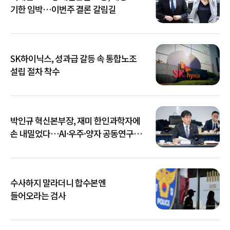
기한 임박…이번주 결론 갈림길
SK하이닉스, 성과급 갈등 속 통합노조
설립 절차 착수
박인규 혁신본부장, 재미 한인과학자에
손 내밀었다…AI·우주·양자 공동연구
확대
수사하지 말라더니 합수본엔
들어오라는 검사