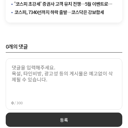
만에 최대
'코스피 초강세' 증권사 고객 유치 전쟁…5월 이벤트로
신규 투자자 공략
코스피, 7340선까지 하락 출발…코스닥은 강보합세
0
개의 댓글
0
/ 300
등록