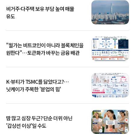
비거주·다주택 보유 부담 높여 매물
유도
"월가는 비트코인이 아니라 블록체인을
원한다"…토큰화가 바꾸는 금융 배관
K-뷰티가 TSMC를 닮았다고?…
닛케이가 주목한 '분업의 힘'
땀 많고 심장 두근? 단순 더위 아닌
'갑상선 이상'일 수도