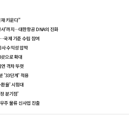
인재 키운다"
항공사'까지…대한항공 DNA의 진화
출…국제 기준 수립 참여
공사 수익성 압박
10곳으로 확대
지연 격차 뚜렷
 '33단계' 적용
가·환율' 시험대
정 분기점'
우주 물류 신사업 진출