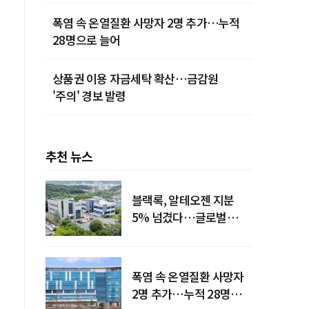
폭염 속 온열질환 사망자 2명 추가…누적
28명으로 늘어
상품권 이용 자금세탁 확산…금감원
'주의' 경보 발령
추천 뉴스
블랙록, 알테오젠 지분
5% 넘겼다…글로벌
투자자 '주목'
폭염 속 온열질환 사망자
2명 추가…누적 28명으로