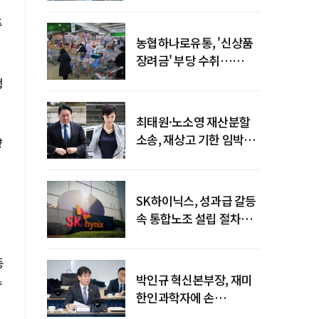
주
농협하나로유통, '신상품
장려금' 부당 수취…
공정위 과징금
행
4억6200만원
최태원·노소영 재산분할
소송, 재상고 기한 임박…
향
이번주 결론 갈림길
SK하이닉스, 성과급 갈등
속 통합노조 설립 절차
착수
동
박인규 혁신본부장, 재미
수
한인과학자에 손
내밀었다…AI·우주·양자