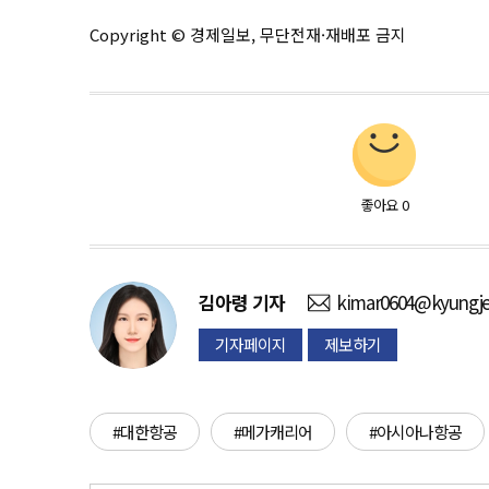
Copyright © 경제일보, 무단전재·재배포 금지
좋아요
0
김아령
기자
kimar0604@kyungje
기자페이지
제보하기
#대한항공
#메가캐리어
#아시아나항공