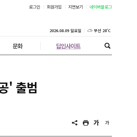
로그인
회원가입
지면보기
네이버블로그
부산 28˚C
대구 28˚C
2026.08.09 일요일
문화
딥인사이트
인천 28˚C
광주 30˚C
대전 27˚C
공' 출범
울산 27˚C
강릉 23˚C
제주 27˚C