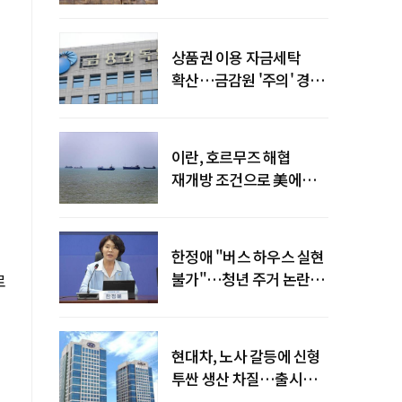
늘어
상품권 이용 자금세탁
확산…금감원 '주의' 경보
발령
이란, 호르무즈 해협
재개방 조건으로 美에
병력 철수·배상 요구
한정애 "버스 하우스 실현
불가"…청년 주거 논란
로
진화
현대차, 노사 갈등에 신형
투싼 생산 차질…출시
일정 영향 가능성↑