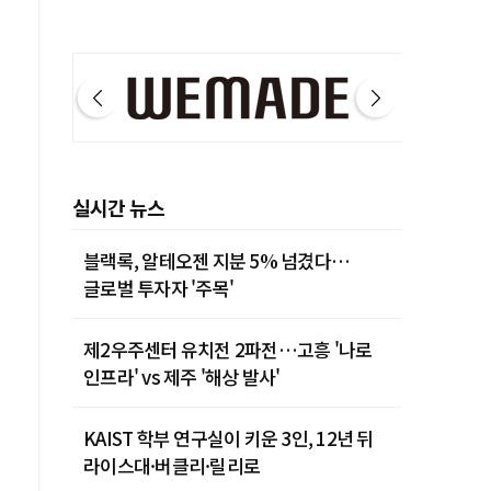
실시간 뉴스
블랙록, 알테오젠 지분 5% 넘겼다…
글로벌 투자자 '주목'
제2우주센터 유치전 2파전…고흥 '나로
인프라' vs 제주 '해상 발사'
KAIST 학부 연구실이 키운 3인, 12년 뒤
라이스대·버클리·릴리로