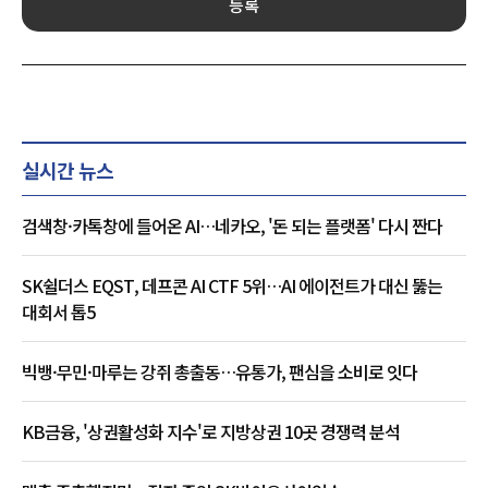
등록
실시간 뉴스
검색창·카톡창에 들어온 AI…네카오, '돈 되는 플랫폼' 다시 짠다
SK쉴더스 EQST, 데프콘 AI CTF 5위…AI 에이전트가 대신 뚫는
대회서 톱5
빅뱅·무민·마루는 강쥐 총출동…유통가, 팬심을 소비로 잇다
KB금융, '상권활성화 지수'로 지방상권 10곳 경쟁력 분석