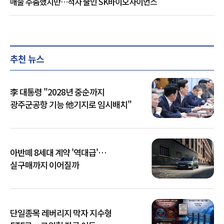
매출 주춤했지만…적자 줄인 SK바이오사이언스
추천 뉴스
李 대통령 "2028년 중순까지
광주군공항 기능 他기지로 임시배치"
아반떼 8세대 계약 '역대급'…
실구매까지 이어질까
단일종목 레버리지 막자 지수형