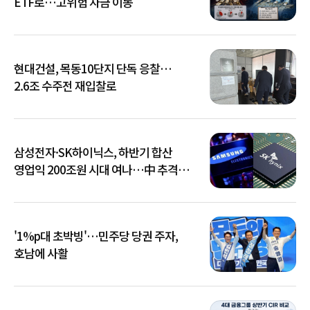
ETF로…고위험 자금 이동
현대건설, 목동10단지 단독 응찰…
2.6조 수주전 재입찰로
삼성전자·SK하이닉스, 하반기 합산
영업익 200조원 시대 여나…中 추격은
부담
'1%p대 초박빙'…민주당 당권 주자,
호남에 사활