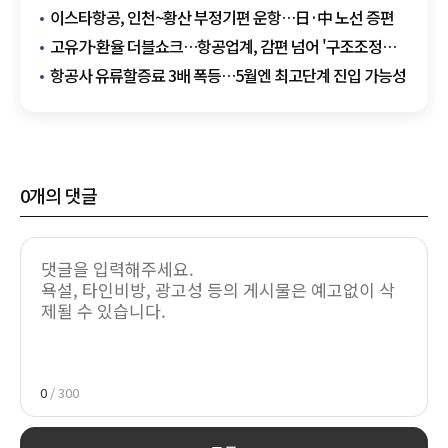
'33단계' 적용
이스타항공, 인천~황산 부정기편 운항…日·中 노선 증편
고유가·환율 더블쇼크…항공업계, 감편 넘어 '구조조정
분기점'
항공사 유류할증료 3배 폭등…5월엔 최고단계 진입 가능성
0
개의 댓글
0
/ 300