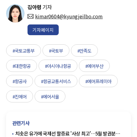
김아령
기자
kimar0604@kyungjeilbo.com
기자페이지
#국토교통부
#국토부
#만족도
#대한항공
#아시아나항공
#에어부산
#항공사
#항공교통서비스
#에어프레미아
#진에어
#에어서울
관련기사
치솟은 유가에 국제선 할증료 '사상 최고'…5월 발권분