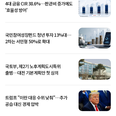
4대 금융 CIR 38.6%…판관비 증가에도
'효율성 방어'
국민참여성장펀드 청년 투자 13%대…
2차는 서민형 50%로 확대
국토부, 제2기 노후계획도시특위
출범…대전 기본계획안 첫 심의
트럼프 "이란 대응 수위 낮춰"…추가
공습 대신 경제 압박