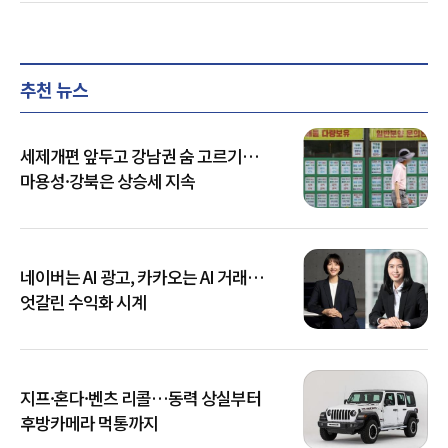
추천 뉴스
세제개편 앞두고 강남권 숨 고르기…
마용성·강북은 상승세 지속
네이버는 AI 광고, 카카오는 AI 거래…
엇갈린 수익화 시계
지프·혼다·벤츠 리콜…동력 상실부터
후방카메라 먹통까지