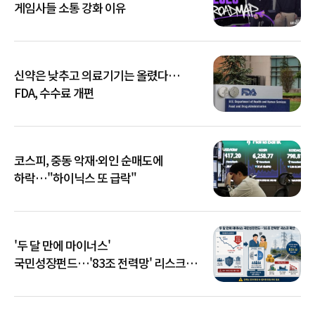
게임사들 소통 강화 이유
신약은 낮추고 의료기기는 올렸다…
FDA, 수수료 개편
코스피, 중동 악재·외인 순매도에
하락…"하이닉스 또 급락"
'두 달 만에 마이너스'
국민성장펀드…'83조 전력망' 리스크
확산