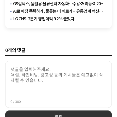
목표…동남아 물류 허브 도약
GS칼텍스, 윤활유 물류센터 자동화…수용·처리능력 20%
이상 확대
AI로 매장 똑똑하게, 물류는 더 빠르게…유통업계 혁신
경쟁
LG CNS, 2분기 영업이익 9.2% 줄었다.
0
개의 댓글
0
/ 300
등록