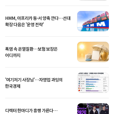
HMM, 아프리카 동·서 양축 깐다…선대
확장 다음은 '운영 전략'
폭염 속 온열질환…보험 보장은
어디까지
'여기저기 사장님'…자영업 과잉의
한국경제
디렉터 한마디가 흥행 가른다…