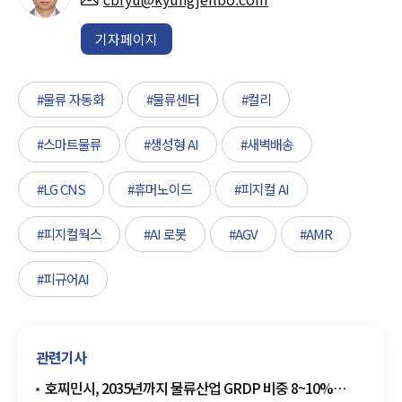
기자페이지
#물류 자동화
#물류센터
#컬리
#스마트물류
#생성형 AI
#새벽배송
#LG CNS
#휴머노이드
#피지컬 AI
#피지컬웍스
#AI 로봇
#AGV
#AMR
#피규어AI
관련기사
호찌민시, 2035년까지 물류산업 GRDP 비중 8~10%