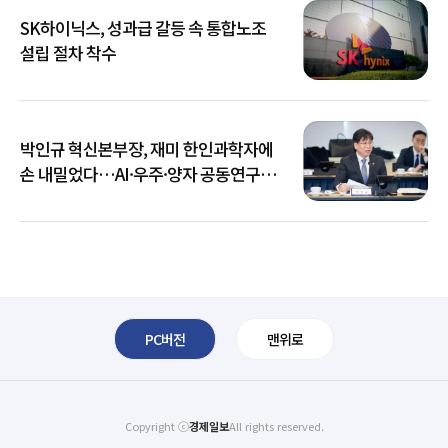
SK하이닉스, 성과급 갈등 속 통합노조
설립 절차 착수
박인규 혁신본부장, 재미 한인과학자에
손 내밀었다…AI·우주·양자 공동연구
확대
PC버전
맨위로
Copyright ⓒ
경제일보
All rights reserved.