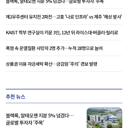
블랙록, 알테오젠 지분 5% 넘겼다…글로벌 투자자 '주목'
제2우주센터 유치전 2파전…고흥 '나로 인프라' vs 제주 '해상 발사'
KAIST 학부 연구실이 키운 3인, 12년 뒤 라이스대·버클리·릴리로
폭염 속 온열질환 사망자 2명 추가…누적 28명으로 늘어
상품권 이용 자금세탁 확산…금감원 '주의' 경보 발령
추천 뉴스
블랙록, 알테오젠 지분 5% 넘겼다…
글로벌 투자자 '주목'