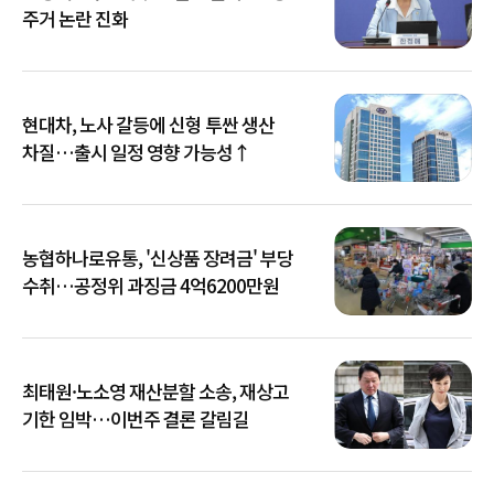
주거 논란 진화
현대차, 노사 갈등에 신형 투싼 생산
차질…출시 일정 영향 가능성↑
농협하나로유통, '신상품 장려금' 부당
수취…공정위 과징금 4억6200만원
최태원·노소영 재산분할 소송, 재상고
기한 임박…이번주 결론 갈림길