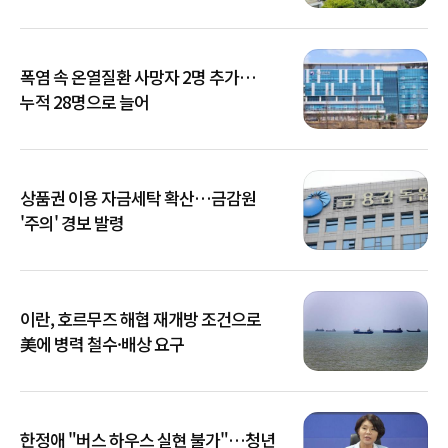
폭염 속 온열질환 사망자 2명 추가…
누적 28명으로 늘어
상품권 이용 자금세탁 확산…금감원
'주의' 경보 발령
이란, 호르무즈 해협 재개방 조건으로
美에 병력 철수·배상 요구
한정애 "버스 하우스 실현 불가"…청년