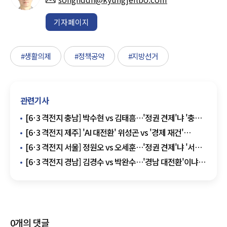
기자페이지
#생활의제
#정책공약
#지방선거
관련기사
[6·3 격전지 충남] 박수현 vs 김태흠…'정권 견제'냐 '충청
안정론'이냐
[6·3 격전지 제주] 'AI 대전환' 위성곤 vs '경제 재건'
문성유…부동층 표심 주목
[6·3 격전지 서울] 정원오 vs 오세훈…'정권 견제'냐 '서울
안정론'이냐
[6·3 격전지 경남] 김경수 vs 박완수…'경남 대전환'이냐
'현직 안정론'이냐
0
개의 댓글