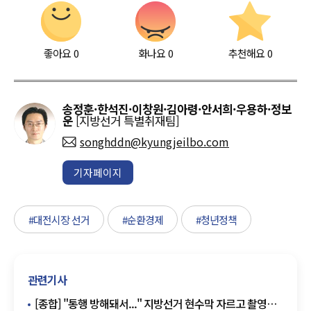
좋아요
0
화나요
0
추천해요
0
송정훈·한석진·이창원·김아령·안서희·우용하·정보
운
[지방선거 특별취재팀]
songhddn@kyungjeilbo.com
기자페이지
#대전시장 선거
#순환경제
#청년정책
관련기사
[종합] "통행 방해돼서..." 지방선거 현수막 자르고 촬영