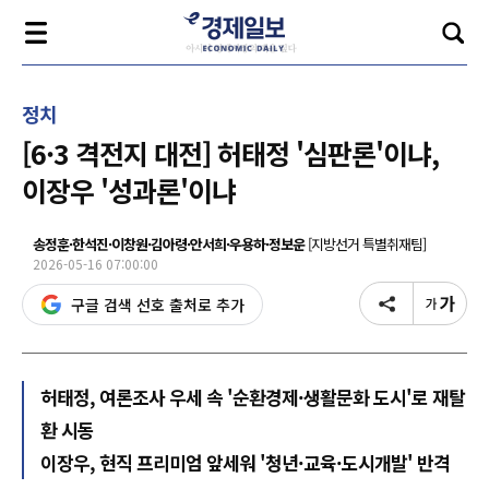
정치
[6·3 격전지 대전] 허태정 '심판론'이냐,
이장우 '성과론'이냐
송정훈·한석진·이창원·김아령·안서희·우용하·정보운
[지방선거 특별취재팀]
2026-05-16 07:00:00
구글 검색 선호 출처로 추가
허태정, 여론조사 우세 속 '순환경제·생활문화 도시'로 재탈
환 시동
이장우, 현직 프리미엄 앞세워 '청년·교육·도시개발' 반격