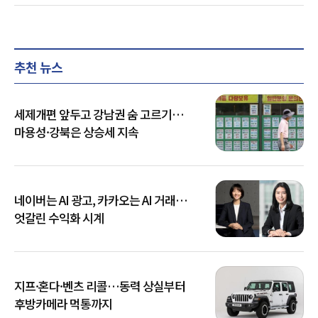
추천 뉴스
세제개편 앞두고 강남권 숨 고르기…
마용성·강북은 상승세 지속
네이버는 AI 광고, 카카오는 AI 거래…
엇갈린 수익화 시계
지프·혼다·벤츠 리콜…동력 상실부터
후방카메라 먹통까지