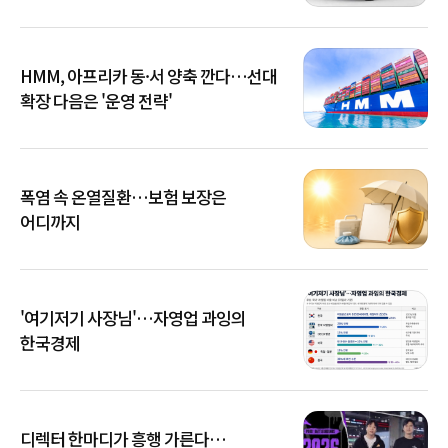
HMM, 아프리카 동·서 양축 깐다…선대
확장 다음은 '운영 전략'
폭염 속 온열질환…보험 보장은
어디까지
'여기저기 사장님'…자영업 과잉의
한국경제
디렉터 한마디가 흥행 가른다…