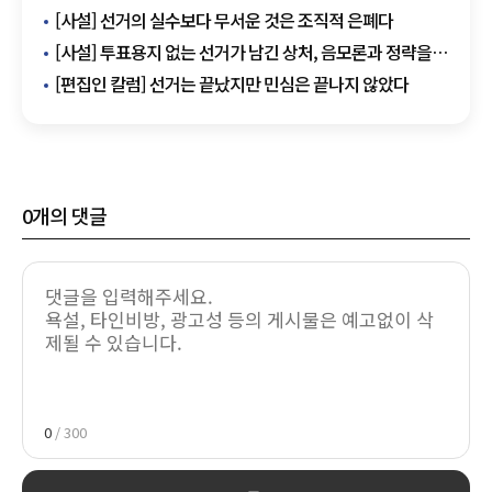
시민에 야구방망이 휘두른 50대 징역 2년
[사설] 선거의 실수보다 무서운 것은 조직적 은폐다
[사설] 투표용지 없는 선거가 남긴 상처, 음모론과 정략을
넘어 시스템 개혁이 먼저다
[편집인 칼럼] 선거는 끝났지만 민심은 끝나지 않았다
0
개의 댓글
0
/ 300