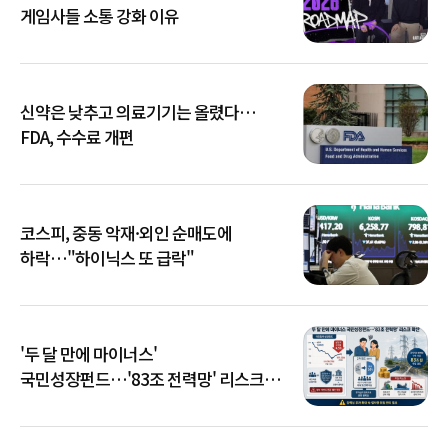
게임사들 소통 강화 이유
신약은 낮추고 의료기기는 올렸다…
FDA, 수수료 개편
코스피, 중동 악재·외인 순매도에
하락…"하이닉스 또 급락"
'두 달 만에 마이너스'
국민성장펀드…'83조 전력망' 리스크
확산