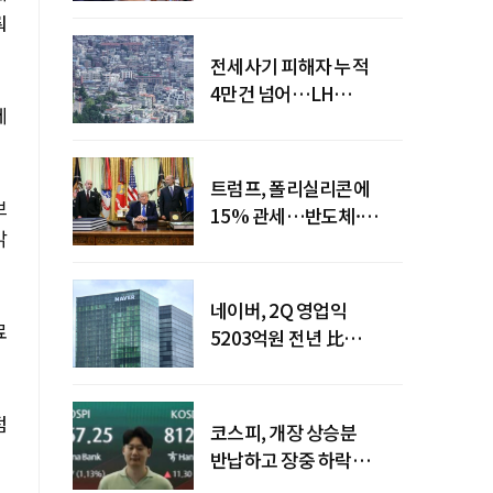
뤄
전세사기 피해자 누적
4만건 넘어…LH
제
피해주택 매입도 1만호
돌파
트럼프, 폴리실리콘에
브
15% 관세…반도체·
밝
태양광 공급망 재편 신호
네이버, 2Q 영업익
료
5203억원 전년 比
0.2%↓…영업익
주춤에도 성장동력 키운다
점
코스피, 개장 상승분
반납하고 장중 하락
전환…중동 리스크·美