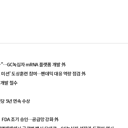
도·산화 변수 잡았다"…GC녹십자 mRNA 플랫폼 개발 外
0일 미션' 도상훈련 참여…팬데믹 대응 역량 점검 外
 개발 철수
전당 5년 연속 수상
십자, 美 혈장센터 FDA 조기 승인…공급망 강화 外