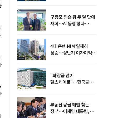
전력망' 리스크 확산
글
구광모·젠슨 황 두 달 만에
재회…AI 동맹 성과
뢰
가시화될까
설
4대 은행 NIM 일제히
상승…상반기 이자이익
터
19조 육박
나
"화장품 넘어
헬스케어로"…한국콜마,
떠
제약·바이오 축으로 몸집
한
키운다
부동산 공급 해법 찾는
정부…이재명 대통령, 2차
계
점검회의 주재