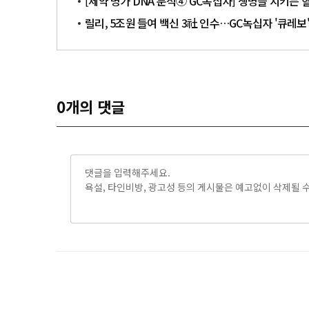
[제약 명가 DNA 분석④ GC녹십자] 생명을 지키
릴리, 5조원 들여 백신 3社 인수…GC녹십자 '큐레보
0
개의 댓글