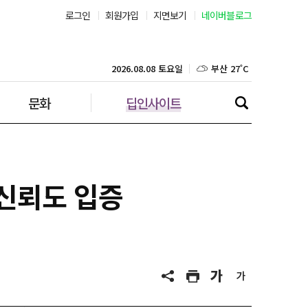
로그인
회원가입
지면보기
네이버블로그
부산 27˚C
대구 25˚C
2026.08.08 토요일
문화
딥인사이트
인천 29˚C
광주 27˚C
대전 26˚C
 신뢰도 입증
울산 25˚C
강릉 24˚C
제주 29˚C