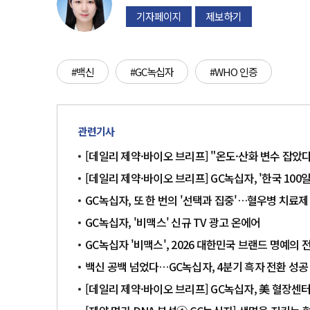
기자페이지
제보하기
#백신
#GC녹십자
#WHO 인증
관련기사
[데일리 제약·바이오 브리프] "온
[데일리 제약·바이오 브리프] GC녹십자, '한국 10
GC녹십자, 또 한 번의 '선택과 집중'…혈우병 치료제
GC녹십자, '비맥스' 신규 TV 광고 온에어
GC녹십자 '비맥스', 2026 대한민국 브랜드 명예의 
백신 공백 넘었다…GC녹십자, 4분기 흑자 전환 성공
[데일리 제약·바이오 브리프] GC녹