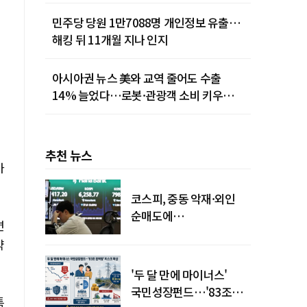
민주당 당원 1만7088명 개인정보 유출…
해킹 뒤 11개월 지나 인지
아시아권 뉴스 美와 교역 줄어도 수출
14% 늘었다…로봇·관광객 소비 키우는
중국
추천 뉴스
가
코스피, 중동 악재·외인
순매도에
면
하락…"하이닉스 또
약
급락"
'두 달 만에 마이너스'
국민성장펀드…'83조
특