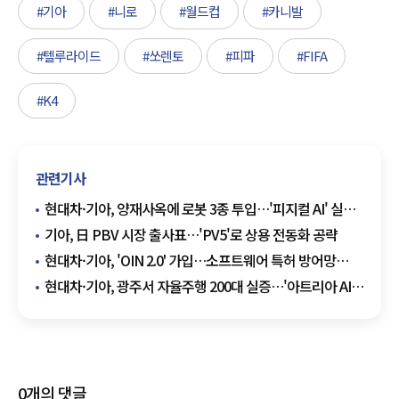
#기아
#니로
#월드컵
#카니발
#텔루라이드
#쏘렌토
#피파
#FIFA
#K4
관련기사
현대차·기아, 양재사옥에 로봇 3종 투입…'피지컬 AI' 실증
본격화
기아, 日 PBV 시장 출사표…'PV5'로 상용 전동화 공략
현대차·기아, 'OIN 2.0' 가입…소프트웨어 특허 방어망
강화
현대차·기아, 광주서 자율주행 200대 실증…'아트리아 AI'
탑재
0
개의 댓글