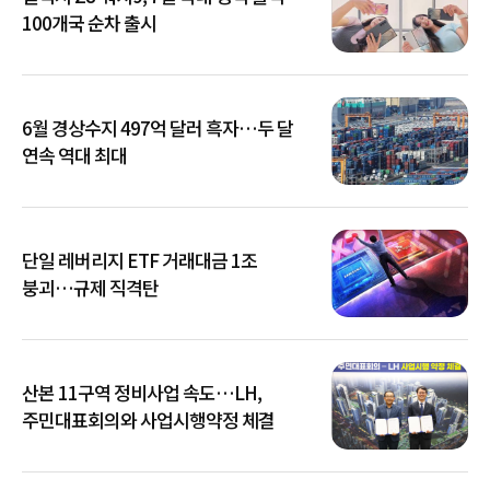
100개국 순차 출시
6월 경상수지 497억 달러 흑자…두 달
연속 역대 최대
단일 레버리지 ETF 거래대금 1조
붕괴…규제 직격탄
산본 11구역 정비사업 속도…LH,
주민대표회의와 사업시행약정 체결