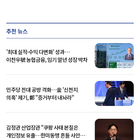
추천 뉴스
'최대 실적·수익 다변화' 성과…
이찬우號 농협금융, 임기 말년 성장 박차
민주당 전대 공방 격화…金 '신천지
의혹' 제기, 鄭 "증거부터 내놔라"
김정관 산업장관 "쿠팡 사태 본질은
개인정보 유출…한미동맹 흔들 사안