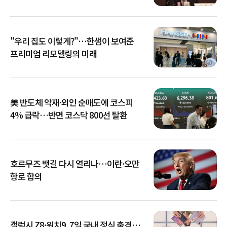
아냐"
"우리 집도 이렇게?"…한샘이 보여준
프리미엄 리모델링의 미래
美 반도체 악재·외인 순매도에 코스피
4% 급락…반면 코스닥 800선 탈환
호르무즈 뱃길 다시 열리나…이란·오만
항로 합의
갤럭시 Z8·워치9, 7일 국내 정식 출격…