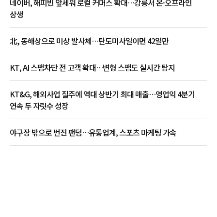
네이버, 해피빈 앞세워 로컬 커머스 확대…강릉서 온·오프라인
상생
北, 동해상으로 미상 발사체…탄도미사일이면 42일만
KT, AI 스팸차단 전 고객 확대…변형 스팸도 실시간 탐지
KT&G, 해외사업 질주에 역대 상반기 최대 매출…영업익 4분기
연속 두 자릿수 성장
야구장 밖으로 번진 팬덤…유통업계, 스포츠 마케팅 가속