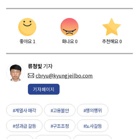
좋아요
1
화나요
0
추천해요
0
류청빛
기자
cbryu@kyungjeilbo.com
기자페이지
#계열사 매각
#고용불안
#쟁의행위
#성과급 갈등
#구조조정
#노사갈등