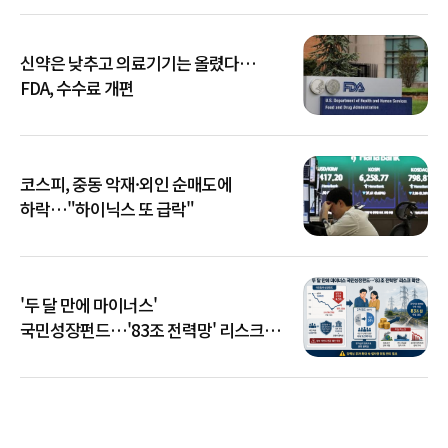
신약은 낮추고 의료기기는 올렸다…
FDA, 수수료 개편
코스피, 중동 악재·외인 순매도에
하락…"하이닉스 또 급락"
'두 달 만에 마이너스'
국민성장펀드…'83조 전력망' 리스크
확산