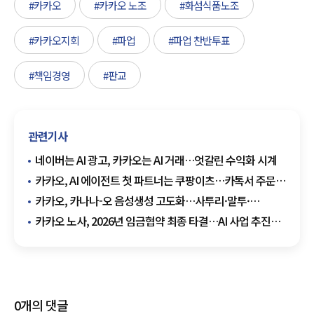
#카카오
#카카오 노조
#화섬식품노조
#카카오지회
#파업
#파업 찬반투표
#책임경영
#판교
관련기사
네이버는 AI 광고, 카카오는 AI 거래…엇갈린 수익화 시계
카카오, AI 에이전트 첫 파트너는 쿠팡이츠…카톡서 주문·
결제까지
카카오, 카나나-오 음성생성 고도화…사투리·말투·
감정까지 조절
카카오 노사, 2026년 임금협약 최종 타결…AI 사업 추진
'청신호'
0
개의 댓글