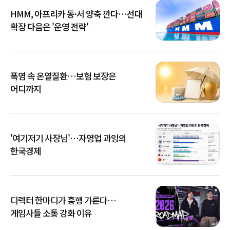
HMM, 아프리카 동·서 양축 깐다…선대
확장 다음은 '운영 전략'
폭염 속 온열질환…보험 보장은
어디까지
'여기저기 사장님'…자영업 과잉의
한국경제
디렉터 한마디가 흥행 가른다…
게임사들 소통 강화 이유