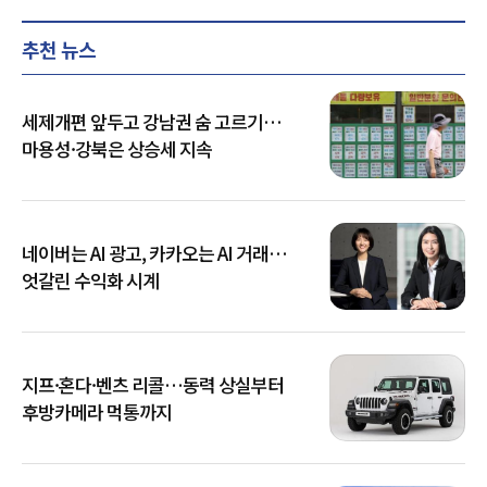
추천 뉴스
세제개편 앞두고 강남권 숨 고르기…
마용성·강북은 상승세 지속
네이버는 AI 광고, 카카오는 AI 거래…
엇갈린 수익화 시계
지프·혼다·벤츠 리콜…동력 상실부터
후방카메라 먹통까지