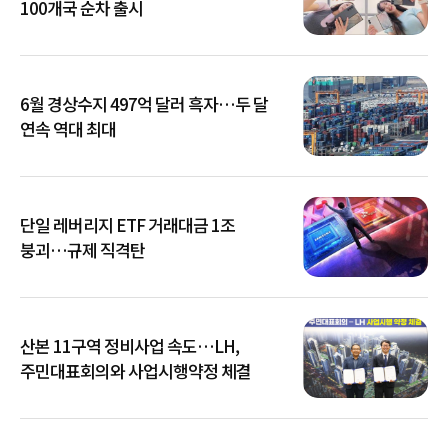
100개국 순차 출시
6월 경상수지 497억 달러 흑자…두 달
연속 역대 최대
단일 레버리지 ETF 거래대금 1조
붕괴…규제 직격탄
산본 11구역 정비사업 속도…LH,
주민대표회의와 사업시행약정 체결