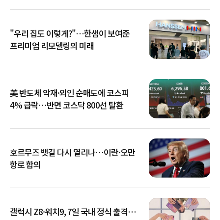
"우리 집도 이렇게?"…한샘이 보여준
프리미엄 리모델링의 미래
美 반도체 악재·외인 순매도에 코스피
4% 급락…반면 코스닥 800선 탈환
호르무즈 뱃길 다시 열리나…이란·오만
항로 합의
갤럭시 Z8·워치9, 7일 국내 정식 출격…