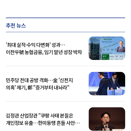
추천 뉴스
'최대 실적·수익 다변화' 성과…
이찬우號 농협금융, 임기 말년 성장 박차
민주당 전대 공방 격화…金 '신천지
의혹' 제기, 鄭 "증거부터 내놔라"
김정관 산업장관 "쿠팡 사태 본질은
개인정보 유출…한미동맹 흔들 사안
아냐"