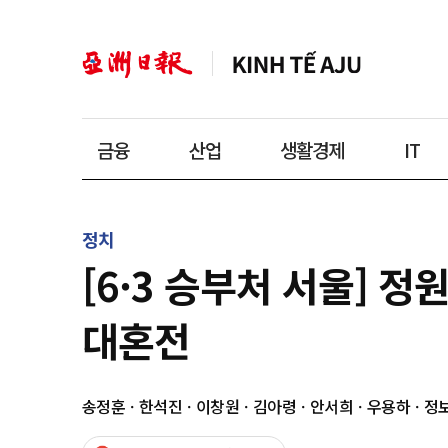
금융
산업
생활경제
IT
정치
[6·3 승부처 서울] 
대혼전
송정훈ㆍ한석진ㆍ이창원ㆍ김아령ㆍ안서희ㆍ우용하ㆍ정보운