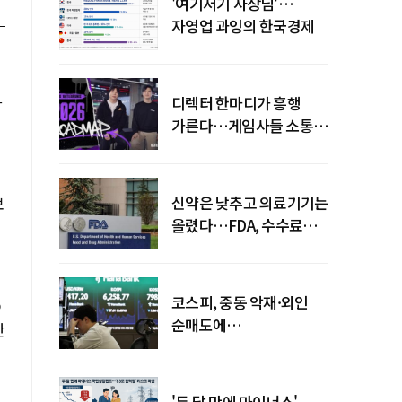
'여기저기 사장님'…
자영업 과잉의 한국경제
가
디렉터 한마디가 흥행
가른다…게임사들 소통
강화 이유
신약은 낮추고 의료기기는
보
올렸다…FDA, 수수료
개편
코스피, 중동 악재·외인
순매도에
한
하락…"하이닉스 또
급락"
'두 달 만에 마이너스'