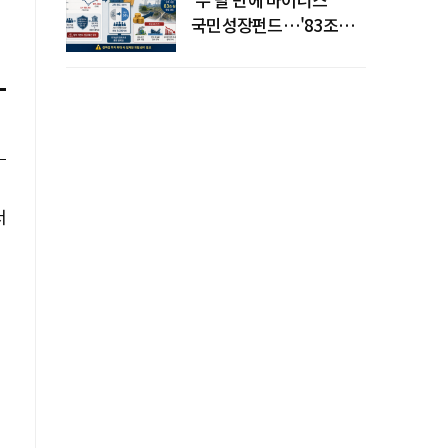
국민성장펀드…'83조
전력망' 리스크 확산
서