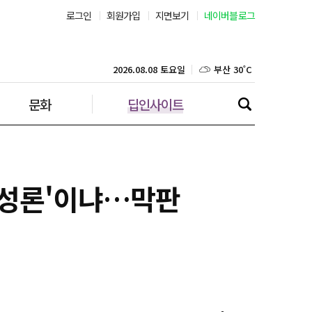
로그인
회원가입
지면보기
네이버블로그
부산 30˚C
대구 34˚C
2026.08.08 토요일
문화
딥인사이트
인천 32˚C
광주 33˚C
대전 34˚C
'수성론'이냐…막판
울산 28˚C
강릉 24˚C
제주 31˚C