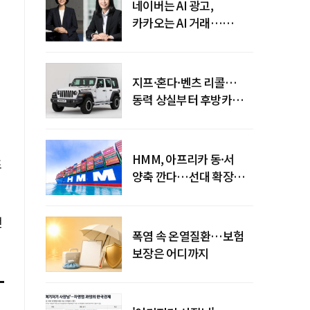
네이버는 AI 광고,
카카오는 AI 거래…
엇갈린 수익화 시계
지프·혼다·벤츠 리콜…
동력 상실부터 후방카메라
먹통까지
HMM, 아프리카 동·서
조
양축 깐다…선대 확장
다음은 '운영 전략'
전
폭염 속 온열질환…보험
보장은 어디까지