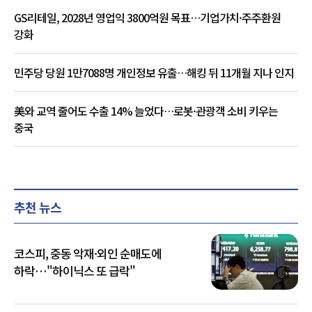
GS리테일, 2028년 영업익 3800억원 목표…기업가치·주주환원
강화
민주당 당원 1만7088명 개인정보 유출…해킹 뒤 11개월 지나 인지
美와 교역 줄어도 수출 14% 늘었다…로봇·관광객 소비 키우는
중국
추천 뉴스
코스피, 중동 악재·외인 순매도에
하락…"하이닉스 또 급락"