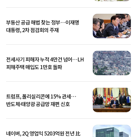
부동산 공급 해법 찾는 정부…이재명
대통령, 2차 점검회의 주재
전세사기 피해자 누적 4만건 넘어…LH
피해주택 매입도 1만호 돌파
트럼프, 폴리실리콘에 15% 관세…
반도체·태양광 공급망 재편 신호
네이버, 2Q 영업익 5203억원 전년 比