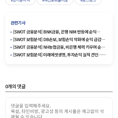
관련기사
[SWOT 금융분석] BNK금융, 은행 NIM 반등에 순익
회복…생산적 금융·비은행 확대가 기회
[SWOT 보험분석] DB손보, 보험손익 악화에 순익 급감…
CSM·자본 적정성은 안정권
[SWOT 금융분석] NH농협금융, 비은행 체력 키우며 순익
개선…생산적 금융으로 성장 축 확대
[SWOT 보험분석] 미래에셋생명, 투자손익 실적 견인…
보장성·PI로 성장 모색
0
개의 댓글