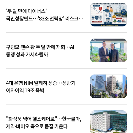
'두 달 만에 마이너스'
국민성장펀드…'83조 전력망' 리스크
확산
구광모·젠슨 황 두 달 만에 재회…AI
동맹 성과 가시화될까
4대 은행 NIM 일제히 상승…상반기
이자이익 19조 육박
"화장품 넘어 헬스케어로"…한국콜마,
제약·바이오 축으로 몸집 키운다