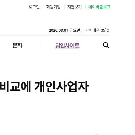
로그인
회원가입
지면보기
네이버블로그
부산 31˚C
대구 35˚C
2026.08.07 금요일
문화
딥인사이트
인천 30˚C
광주 35˚C
대전 35˚C
출비교에 개인사업자
울산 32˚C
강릉 31˚C
제주 29˚C