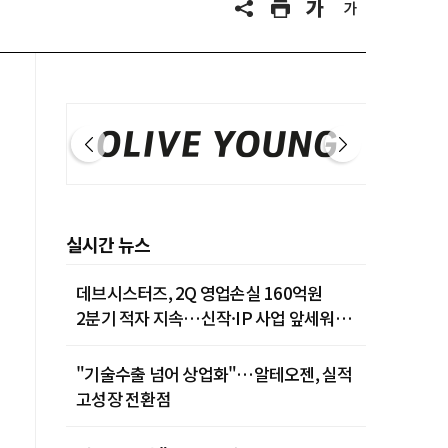
실시간 뉴스
데브시스터즈, 2Q 영업손실 160억원
2분기 적자 지속…신작·IP 사업 앞세워
턴어라운드 시동
"기술수출 넘어 상업화"…알테오젠, 실적
고성장 전환점