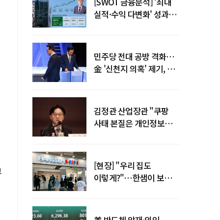
[SWOT 금융분석] '최대
실적·수익 다변화' 성과…
이찬우號 농협금융, 임기
말년 성장 박차
민주당 전대 공방 격화…
金 '신천지 의혹' 제기, 鄭
"증거부터 내놔라"
김정관 산업장관 "쿠팡
사태 본질은 개인정보
유출…한미동맹 흔들
사안 아냐"
[현장] "우리 집도
크
이렇게?"…한샘이 보여준
프리미엄 리모델링의 미래
美 반도체 악재·외인