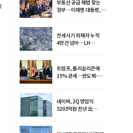
부동산 공급 해법 찾는
억
정부…이재명 대통령, 2차
점검회의 주재
앞
전세사기 피해자 누적
4만건 넘어…LH
피해주택 매입도 1만호
돌파
트럼프, 폴리실리콘에
15% 관세…반도체·
태양광 공급망 재편 신호
네이버, 2Q 영업익
5203억원 전년 比
0.2%↓…영업익
주춤에도 성장동력 키운다