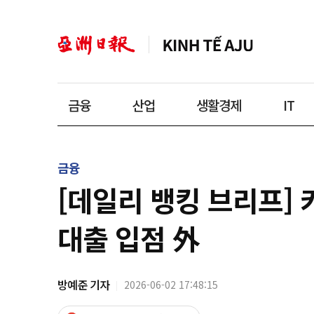
금융
산업
생활경제
IT
금융
[데일리 뱅킹 브리프]
대출 입점 外
방예준 기자
2026-06-02 17:48:15