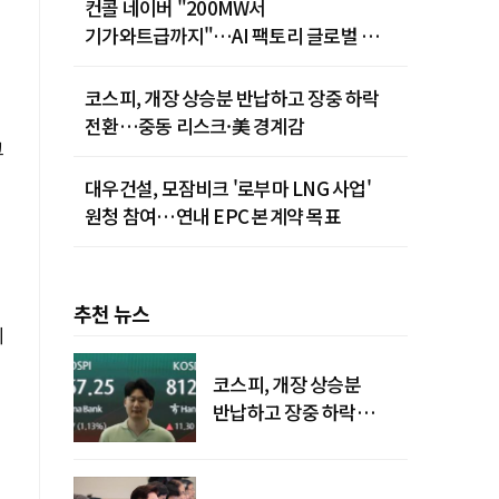
컨콜 네이버 "200MW서
기가와트급까지"…AI 팩토리 글로벌 확장
청사진
코스피, 개장 상승분 반납하고 장중 하락
전환…중동 리스크·美 경계감
크
대우건설, 모잠비크 '로부마 LNG 사업'
원청 참여…연내 EPC 본계약 목표
추천 뉴스
계
코스피, 개장 상승분
반납하고 장중 하락
전환…중동 리스크·美
경계감