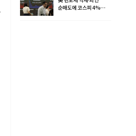
순매도에 코스피 4%
과
급락…반면 코스닥 800선
탈환
편