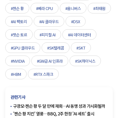
#젠슨 황
#베라 CPU
#옴니버스
#최태원
#AI 팩토리
#AI 클라우드
#DSX
#젯슨 토르
#피지컬 AI
#AI 데이터센터
#GPU 클라우드
#SK텔레콤
#SKT
#NVIDIA
#GW급 AI 인프라
#SK하이닉스
#HBM
#RTX 스파크
관련기사
구광모·젠슨 황 두 달 만에 재회…AI 동맹 성과 가시화될까
'젠슨 황 치킨' 열풍…BBQ, 2주 한정 'AI 세트' 출시