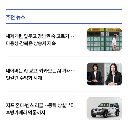
추천 뉴스
세제개편 앞두고 강남권 숨 고르기…
마용성·강북은 상승세 지속
네이버는 AI 광고, 카카오는 AI 거래…
엇갈린 수익화 시계
지프·혼다·벤츠 리콜…동력 상실부터
후방카메라 먹통까지