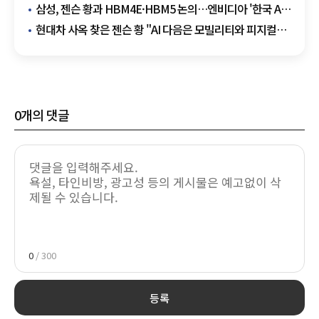
삼성, 젠슨 황과 HBM4E·HBM5 논의…엔비디아 '한국 AI
동맹' 마지막 퍼즐 맞추나
현대차 사옥 찾은 젠슨 황 "AI 다음은 모빌리티와 피지컬
AI"
0
개의 댓글
0
/ 300
등록