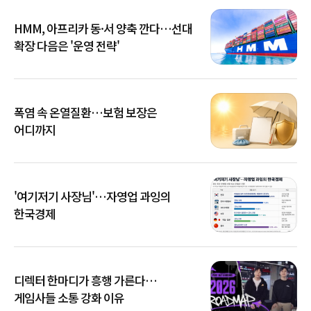
HMM, 아프리카 동·서 양축 깐다…선대
확장 다음은 '운영 전략'
폭염 속 온열질환…보험 보장은
어디까지
'여기저기 사장님'…자영업 과잉의
한국경제
디렉터 한마디가 흥행 가른다…
게임사들 소통 강화 이유