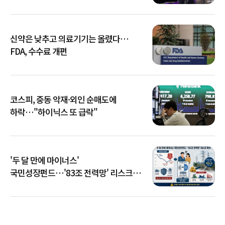
신약은 낮추고 의료기기는 올렸다…
FDA, 수수료 개편
코스피, 중동 악재·외인 순매도에
하락…"하이닉스 또 급락"
'두 달 만에 마이너스'
국민성장펀드…'83조 전력망' 리스크
확산