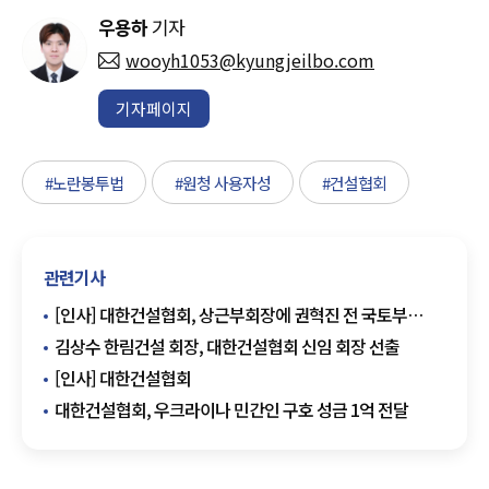
우용하
기자
wooyh1053@kyungjeilbo.com
기자페이지
#노란봉투법
#원청 사용자성
#건설협회
관련기사
[인사] 대한건설협회, 상근부회장에 권혁진 전 국토부
주택토지실장 선임
김상수 한림건설 회장, 대한건설협회 신임 회장 선출
[인사] 대한건설협회
대한건설협회, 우크라이나 민간인 구호 성금 1억 전달