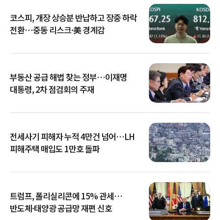
코스피, 개장 상승분 반납하고 장중 하락
전환…중동 리스크·美 경계감
부동산 공급 해법 찾는 정부…이재명
대통령, 2차 점검회의 주재
전세사기 피해자 누적 4만건 넘어…LH
피해주택 매입도 1만호 돌파
트럼프, 폴리실리콘에 15% 관세…
반도체·태양광 공급망 재편 신호