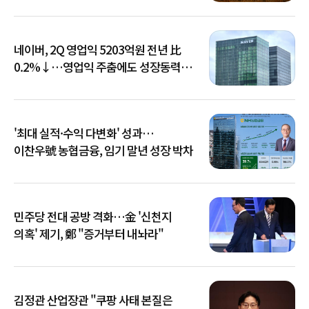
네이버, 2Q 영업익 5203억원 전년 比
0.2%↓…영업익 주춤에도 성장동력
키운다
'최대 실적·수익 다변화' 성과…
이찬우號 농협금융, 임기 말년 성장 박차
민주당 전대 공방 격화…金 '신천지
의혹' 제기, 鄭 "증거부터 내놔라"
김정관 산업장관 "쿠팡 사태 본질은