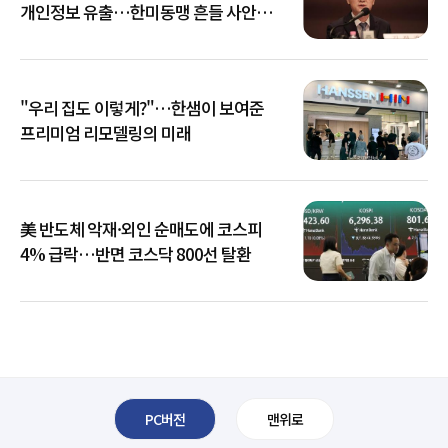
개인정보 유출…한미동맹 흔들 사안
아냐"
"우리 집도 이렇게?"…한샘이 보여준
프리미엄 리모델링의 미래
美 반도체 악재·외인 순매도에 코스피
4% 급락…반면 코스닥 800선 탈환
PC버전
맨위로