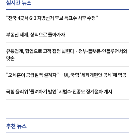
실시간 뉴스
"전국 4곳서 6·3 지방선거 후보 득표수 사후 수정"
부동산 세제, 상식으로 돌아가자
유통업계, 협업으로 고객 접점 넓힌다…정부·플랫폼·인플루언서와
맞손
"오세훈이 공급절벽 설계자"… 與, 국힘 '세제개편안 공세'에 역공
국힘 윤리위 '돌려차기 발언' 서범수·진종오 징계절차 개시
추천 뉴스