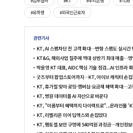
#업무협약
#KT
#우리은행
#TDB
#유학생
#외국인근로자
관련기사
KT, AI 스팸차단 전 고객 확대…변형 스팸도 실시간
KT&G, 해외사업 질주에 역대 상반기 최대 매출…영
박윤영 KT 대표, AIDC 핵심 기술 점검...AI 인프라 
굿즈부터 팝업스토어까지…KT, 아이브 캐릭터 손잡
KT, 휴가철 맞아 로밍·멤버십·요금제 혜택 확대…고
KT, 병원 데이터를 AI 자산으로 바꾼다
KT, "이름부터 혜택까지 다이렉트로"...온라인몰 
KT, 리벨리온 이어 딥엑스와 손잡았다
KT, 펨토셀 보안 구멍에 540억원 과징금…개인정보