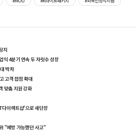
#MOU
#K라이프패키지
#외국인정착지원
 탐지
업익 4분기 연속 두 자릿수 성장
확대 박차
고 고객 접점 확대
객 맞춤 지원 강화
'KT다이렉트샵'으로 새단장
위 "예방 가능했던 사고"