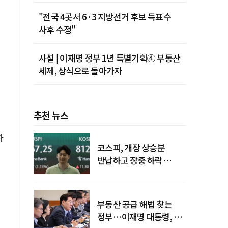
"전국 4곳서 6·3 지방선거 후보 득표수
사후 수정"
사설 | 이재명 정부 1년 특별기획④ 부동산
세제, 상식으로 돌아가자
추천 뉴스
하
코스피, 개장 상승분
반납하고 장중 하락
전환…중동 리스크·美
경계감
부동산 공급 해법 찾는
정부…이재명 대통령, 2차