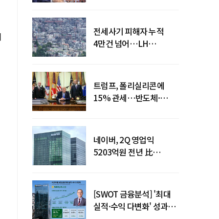
점검회의 주재
전세사기 피해자 누적
기
4만건 넘어…LH
피해주택 매입도 1만호
돌파
트럼프, 폴리실리콘에
15% 관세…반도체·
태양광 공급망 재편 신호
네이버, 2Q 영업익
5203억원 전년 比
0.2%↓…영업익
주춤에도 성장동력 키운다
[SWOT 금융분석] '최대
실적·수익 다변화' 성과…
이찬우號 농협금융, 임기