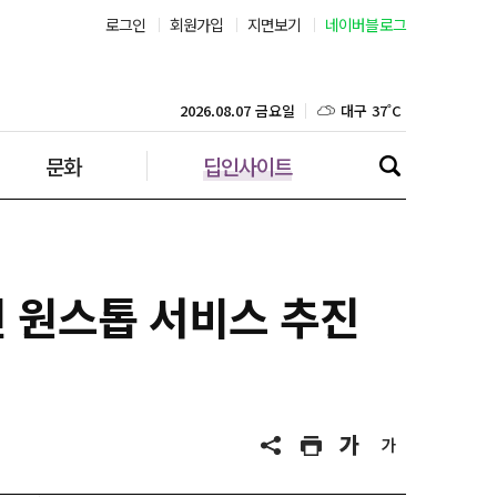
로그인
회원가입
지면보기
네이버블로그
부산 31˚C
대구 37˚C
2026.08.07 금요일
문화
딥인사이트
인천 31˚C
광주 37˚C
대전 37˚C
신 원스톱 서비스 추진
울산 33˚C
강릉 31˚C
제주 31˚C