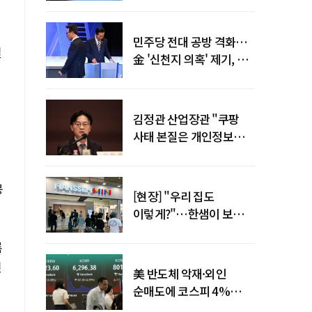
말년 성장 박차
민주당 전대 공방 격화…
일
金 '신천지 의혹' 제기, 鄭
"증거부터 내놔라"
김정관 산업장관 "쿠팡
사태 본질은 개인정보
유출…한미동맹 흔들
사안 아냐"
몽
[현장] "우리 집도
이렇게?"…한샘이 보여준
프리미엄 리모델링의 미래
록
인
美 반도체 악재·외인
순매도에 코스피 4%
급락…반면 코스닥 800선