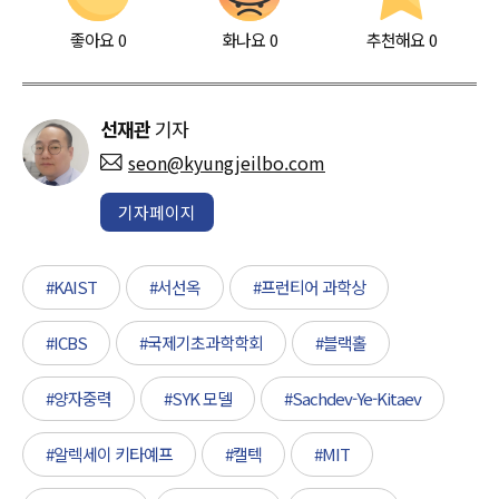
좋아요
0
화나요
0
추천해요
0
선재관
기자
seon@kyungjeilbo.com
기자페이지
#KAIST
#서선옥
#프런티어 과학상
#ICBS
#국제기초과학학회
#블랙홀
#양자중력
#SYK 모델
#Sachdev-Ye-Kitaev
#알렉세이 키타예프
#캘텍
#MIT