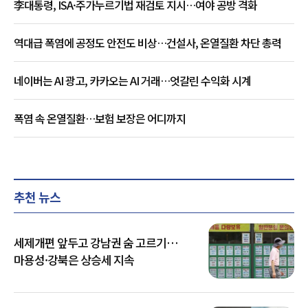
李대통령, ISA·주가누르기법 재검토 지시…여야 공방 격화
역대급 폭염에 공정도 안전도 비상…건설사, 온열질환 차단 총력
네이버는 AI 광고, 카카오는 AI 거래…엇갈린 수익화 시계
폭염 속 온열질환…보험 보장은 어디까지
추천 뉴스
세제개편 앞두고 강남권 숨 고르기…
마용성·강북은 상승세 지속