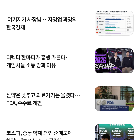
'여기저기 사장님'…자영업 과잉의
한국경제
디렉터 한마디가 흥행 가른다…
게임사들 소통 강화 이유
신약은 낮추고 의료기기는 올렸다…
FDA, 수수료 개편
코스피, 중동 악재·외인 순매도에