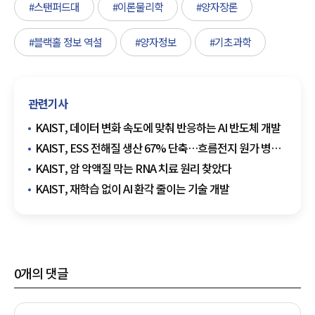
#스탠퍼드대
#이론물리학
#양자장론
#블랙홀 정보 역설
#양자정보
#기초과학
관련기사
KAIST, 데이터 변화 속도에 맞춰 반응하는 AI 반도체 개발
KAIST, ESS 전해질 생산 67% 단축…흐름전지 원가 병목
풀었다
KAIST, 암 악액질 막는 RNA 치료 원리 찾았다
KAIST, 재학습 없이 AI 환각 줄이는 기술 개발
0
개의 댓글