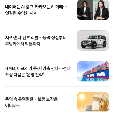
네이버는 AI 광고, 카카오는 AI 거래…
엇갈린 수익화 시계
지프·혼다·벤츠 리콜…동력 상실부터
후방카메라 먹통까지
HMM, 아프리카 동·서 양축 깐다…선대
확장 다음은 '운영 전략'
폭염 속 온열질환…보험 보장은
어디까지