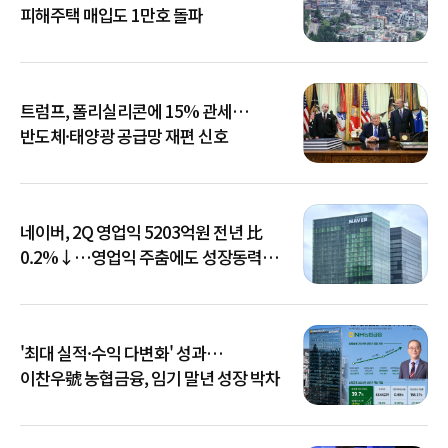
피해주택 매입도 1만호 돌파
트럼프, 폴리실리콘에 15% 관세…
반도체·태양광 공급망 재편 신호
네이버, 2Q 영업익 5203억원 전년 比
0.2%↓…영업익 주춤에도 성장동력
키운다
'최대 실적·수익 다변화' 성과…
이찬우號 농협금융, 임기 말년 성장 박차