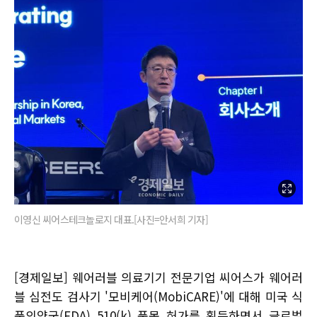
이영신 씨어스테크놀로지 대표.[사진=안서희 기자]
[경제일보] 웨어러블 의료기기 전문기업 씨어스가 웨어러
블 심전도 검사기 '모비케어(MobiCARE)'에 대해 미국 식
품의약국(FDA) 510(k) 품목 허가를 획득하면서 글로벌