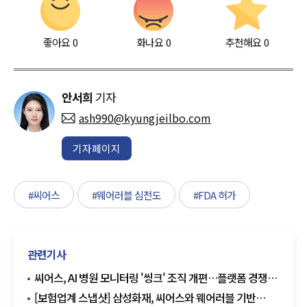
좋아요
0
화나요
0
추천해요
0
안서희
기자
ash990@kyungjeilbo.com
기자페이지
#씨어스
#웨어러블 심전도
#FDA 허가
관련기사
씨어스, AI 병원 모니터링 '씽크' 조직 개편…플랫폼 경쟁력
강화
[보험업계 스냅샷] 삼성화재, 씨어스와 웨어러블 기반