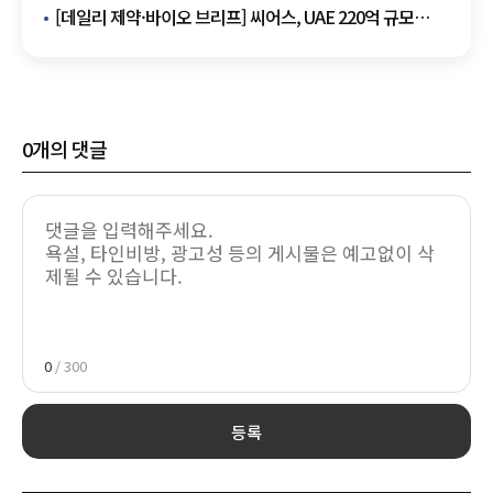
디지털 헬스케어 사업화 추진 外
[데일리 제약·바이오 브리프] 씨어스, UAE 220억 규모
계약 체결…중동 시장 본격 진출 外
0
개의 댓글
0
/ 300
등록