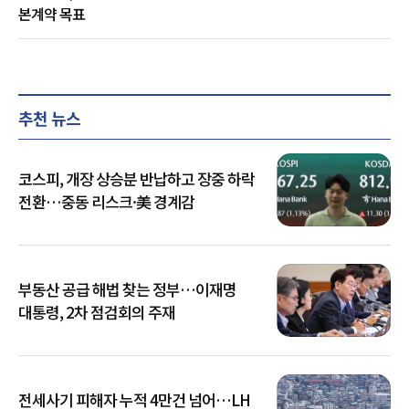
본계약 목표
추천 뉴스
코스피, 개장 상승분 반납하고 장중 하락
전환…중동 리스크·美 경계감
부동산 공급 해법 찾는 정부…이재명
대통령, 2차 점검회의 주재
전세사기 피해자 누적 4만건 넘어…LH