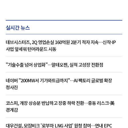
실시간 뉴스
데브시스터즈, 2Q 영업손실 160억원 2분기 적자 지속…신작·IP
사업 앞세워 턴어라운드 시동
"기술수출 넘어 상업화"…알테오젠, 실적 고성장 전환점
네이버 "200MW서 기가와트급까지"…AI 팩토리 글로벌 확장
청사진
코스피, 개장 상승분 반납하고 장중 하락 전환…중동 리스크·美
경계감
대우건설, 모잠비크 '로부마 LNG 사업' 원청 참여…연내 EPC