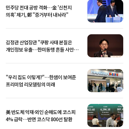
민주당 전대 공방 격화…金 '신천지
의혹' 제기, 鄭 "증거부터 내놔라"
김정관 산업장관 "쿠팡 사태 본질은
개인정보 유출…한미동맹 흔들 사안
아냐"
"우리 집도 이렇게?"…한샘이 보여준
프리미엄 리모델링의 미래
美 반도체 악재·외인 순매도에 코스피
4% 급락…반면 코스닥 800선 탈환