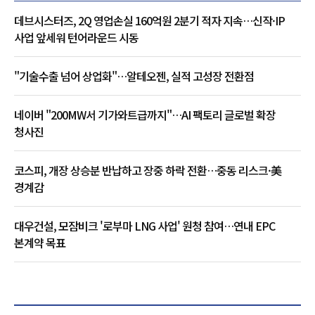
데브시스터즈, 2Q 영업손실 160억원 2분기 적자 지속…신작·IP
사업 앞세워 턴어라운드 시동
"기술수출 넘어 상업화"…알테오젠, 실적 고성장 전환점
네이버 "200MW서 기가와트급까지"…AI 팩토리 글로벌 확장
청사진
코스피, 개장 상승분 반납하고 장중 하락 전환…중동 리스크·美
경계감
대우건설, 모잠비크 '로부마 LNG 사업' 원청 참여…연내 EPC
본계약 목표