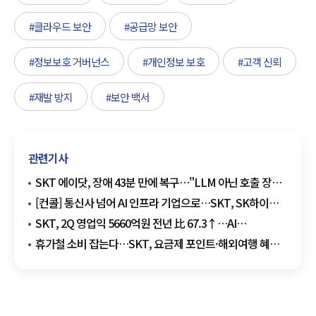
#클라우드 보안
#공급망 보안
#정보보호 거버넌스
#개인정보 보호
#고객 신뢰
#재발 방지
#보안 백서
관련기사
SKT 에이닷, 장애 43분 만에 복구…"LLM 아닌 호출 장비
오류"
[컨콜] 통신사 넘어 AI 인프라 기업으로…SKT, SK하이퍼
앞세워 데이터센터 주도권 경쟁
SKT, 2Q 영업익 5660억원 전년 比 67.3↑…AI
데이터센터가 만든 새 성장축
휴가철 소비 잡는다…SKT, 요금제 포인트·해외여행 혜택
확대