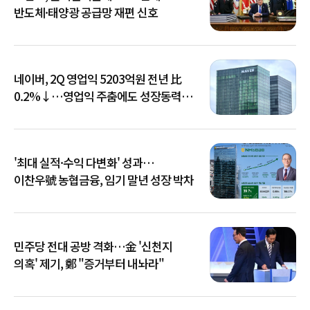
반도체·태양광 공급망 재편 신호
네이버, 2Q 영업익 5203억원 전년 比
0.2%↓…영업익 주춤에도 성장동력
키운다
'최대 실적·수익 다변화' 성과…
이찬우號 농협금융, 임기 말년 성장 박차
민주당 전대 공방 격화…金 '신천지
의혹' 제기, 鄭 "증거부터 내놔라"