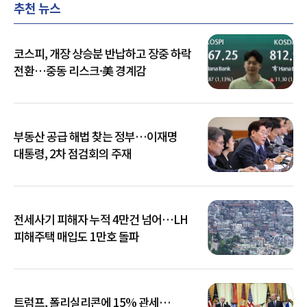
추천 뉴스
코스피, 개장 상승분 반납하고 장중 하락
전환…중동 리스크·美 경계감
부동산 공급 해법 찾는 정부…이재명
대통령, 2차 점검회의 주재
전세사기 피해자 누적 4만건 넘어…LH
피해주택 매입도 1만호 돌파
트럼프, 폴리실리콘에 15% 관세…