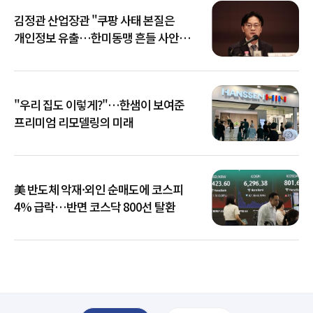
김정관 산업장관 "쿠팡 사태 본질은
개인정보 유출…한미동맹 흔들 사안
아냐"
"우리 집도 이렇게?"…한샘이 보여준
프리미엄 리모델링의 미래
美 반도체 악재·외인 순매도에 코스피
4% 급락…반면 코스닥 800선 탈환