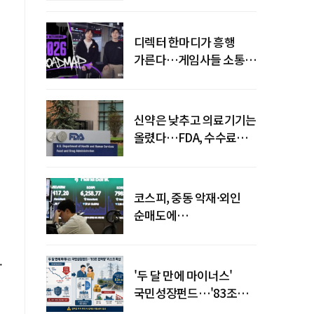
디렉터 한마디가 흥행
가른다…게임사들 소통
강화 이유
신약은 낮추고 의료기기는
올렸다…FDA, 수수료
개편
코스피, 중동 악재·외인
순매도에
하락…"하이닉스 또
급락"
.
'두 달 만에 마이너스'
국민성장펀드…'83조
전력망' 리스크 확산