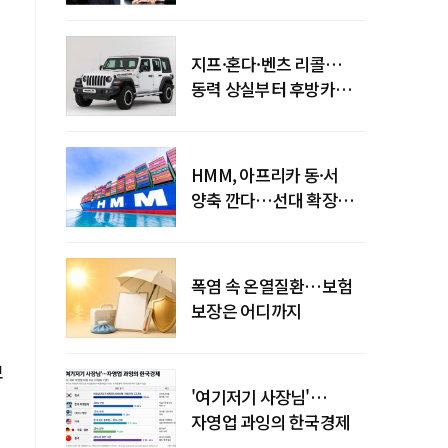
엇갈린 수익화 시계
지프·혼다·벤츠 리콜…
동력 상실부터 후방카메라
먹통까지
입
HMM, 아프리카 동·서
양축 깐다…선대 확장
다음은 '운영 전략'
폭염 속 온열질환…보험
보장은 어디까지
보
'여기저기 사장님'…
자영업 과잉의 한국경제