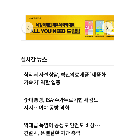
실시간 뉴스
식약처 사전상담, 혁신의료제품 '제품화
가속기' 역할 입증
李대통령, ISA·주가누르기법 재검토
지시…여야 공방 격화
역대급 폭염에 공정도 안전도 비상…
건설사, 온열질환 차단 총력