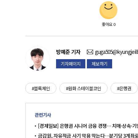
좋아요
0
방예준
기자
guga505@kyungjeil
기자페이지
제보하기
#블록체인
#원화 스테이블코인
#은행권
관련기사
[경제일보] 은행권 시니어 금융 경쟁… 치매·상속·
금감원, 자유적금 사기 악용 막는다…분기당 3계좌로