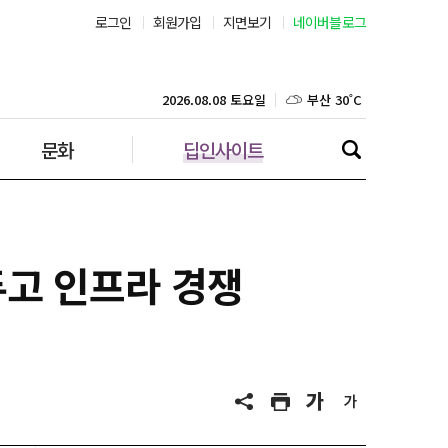
로그인
회원가입
지면보기
네이버블로그
부산 30˚C
대구 32˚C
2026.08.08 토요일
문화
딥인사이트
인천 31˚C
광주 33˚C
대전 35˚C
두고 인프라 경쟁
울산 31˚C
강릉 23˚C
제주 30˚C