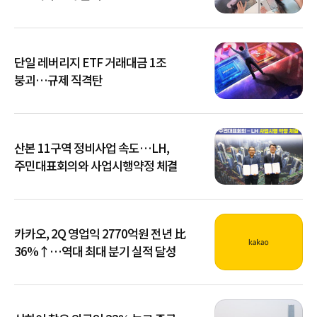
단일 레버리지 ETF 거래대금 1조
붕괴…규제 직격탄
산본 11구역 정비사업 속도…LH,
주민대표회의와 사업시행약정 체결
카카오, 2Q 영업익 2770억원 전년 比
36%↑…역대 최대 분기 실적 달성