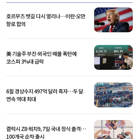
호르무즈 뱃길 다시 열리나…이란·오만
항로 합의
美 기술주 부진·외국인 매물 폭탄에
코스피 3%대 급락
6월 경상수지 497억 달러 흑자…두 달
연속 역대 최대
갤럭시 Z8·워치9, 7일 국내 정식 출격…
100개국 순차 출시