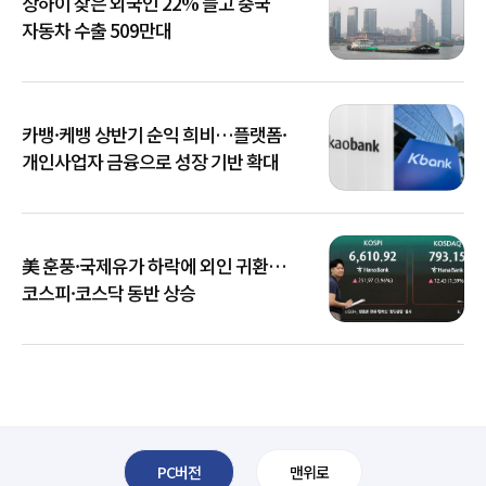
상하이 찾은 외국인 22% 늘고 중국
자동차 수출 509만대
카뱅·케뱅 상반기 순익 희비…플랫폼·
개인사업자 금융으로 성장 기반 확대
美 훈풍·국제유가 하락에 외인 귀환…
코스피·코스닥 동반 상승
PC버전
맨위로