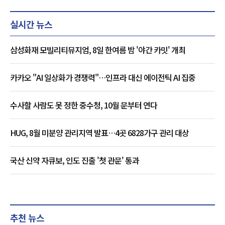
실시간 뉴스
삼성화재 모빌리티뮤지엄, 8일 한여름 밤 '야간 카밋' 개최
카카오 "AI 일상화가 경쟁력"…인프라 대신 에이전틱 AI 집중
수사할 사람도 못 정한 중수청, 10월 문부터 연다
HUG, 8월 미분양 관리지역 발표…4곳 6828가구 관리 대상
국산 신약 자큐보, 인도 진출 '첫 관문' 통과
추천 뉴스