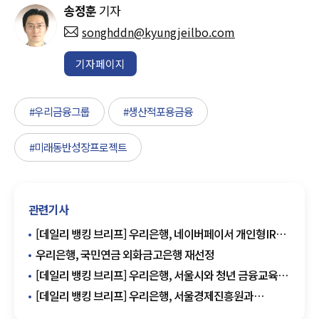
송정훈
기자
songhddn@kyungjeilbo.com
기자페이지
#우리금융그룹
#생산적포용금융
#미래동반성장프로젝트
관련기사
[데일리 뱅킹 브리프] 우리은행, 네이버페이서 개인형IRP
상담 서비스 제공 外
우리은행, 국민연금 외화금고은행 재선정
[데일리 뱅킹 브리프] 우리은행, 서울시와 청년 금융교육
지원 협약 체결 外
[데일리 뱅킹 브리프] 우리은행, 서울경제진흥원과
금융교육 협력 확대 外