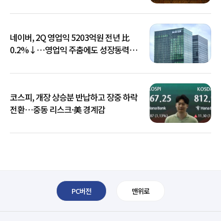
네이버, 2Q 영업익 5203억원 전년 比
0.2%↓…영업익 주춤에도 성장동력
키운다
코스피, 개장 상승분 반납하고 장중 하락
전환…중동 리스크·美 경계감
PC버전
맨위로