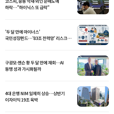
코스피, 중동 악재·외인 순매도에
하락…"하이닉스 또 급락"
'두 달 만에 마이너스'
국민성장펀드…'83조 전력망' 리스크
확산
구광모·젠슨 황 두 달 만에 재회…AI
동맹 성과 가시화될까
4대 은행 NIM 일제히 상승…상반기
이자이익 19조 육박