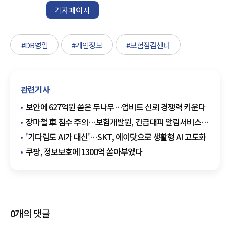
기자페이지
#DB영업
#개인정보
#보험점검센터
관련기사
보안에 627억원 쏟은 두나무…업비트 신뢰 경쟁력 키운다
장마철 車 침수 주의…보험개발원, 긴급대피 알림서비스
운영
'기다림도 AI가 대신'…SKT, 에이닷으로 생활형 AI 고도화
쿠팡, 정보보호에 1300억 쏟아부었다
0
개의 댓글