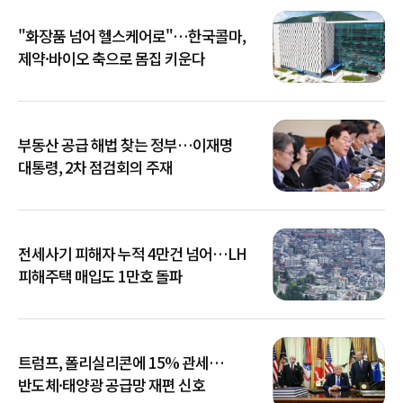
"화장품 넘어 헬스케어로"…한국콜마,
제약·바이오 축으로 몸집 키운다
부동산 공급 해법 찾는 정부…이재명
대통령, 2차 점검회의 주재
전세사기 피해자 누적 4만건 넘어…LH
피해주택 매입도 1만호 돌파
트럼프, 폴리실리콘에 15% 관세…
반도체·태양광 공급망 재편 신호