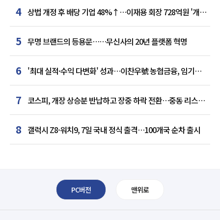
4
상법 개정 후 배당 기업 48%↑…이재용 회장 728억원 '개인
최다'
5
무명 브랜드의 등용문……무신사의 20년 플랫폼 혁명
6
'최대 실적·수익 다변화' 성과…이찬우號 농협금융, 임기
말년 성장 박차
7
코스피, 개장 상승분 반납하고 장중 하락 전환…중동 리스크·
美 경계감
8
갤럭시 Z8·워치9, 7일 국내 정식 출격…100개국 순차 출시
PC버전
맨위로