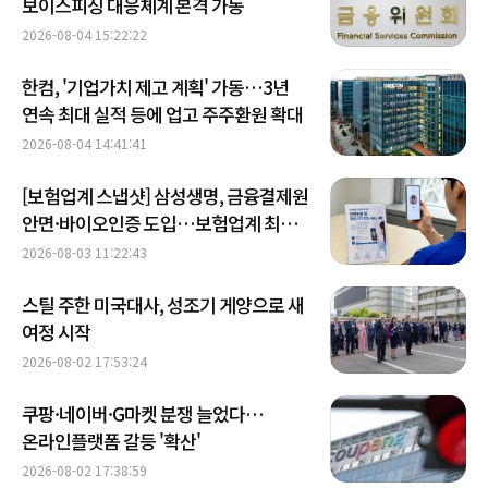
보이스피싱 대응체계 본격 가동
2026-08-04 15:22:22
한컴, '기업가치 제고 계획' 가동…3년
연속 최대 실적 등에 업고 주주환원 확대
2026-08-04 14:41:41
[보험업계 스냅샷] 삼성생명, 금융결제원
안면·바이오인증 도입…보험업계 최초
外
2026-08-03 11:22:43
스틸 주한 미국대사, 성조기 게양으로 새
여정 시작
2026-08-02 17:53:24
쿠팡·네이버·G마켓 분쟁 늘었다…
온라인플랫폼 갈등 '확산'
2026-08-02 17:38:59