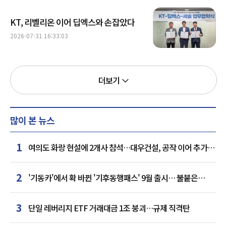
KT, 리벨리온 이어 딥엑스와 손잡았다
2026-07-31 16:33:03
더보기
많이 본 뉴스
1
여의도 화랑 현설에 2개사 참석…대우건설, 공작 이어 추가
거점 확보하나
2
'기동카'에서 확 바뀐 '기후동행패스' 9월 출시… 불붙은
카드사 경쟁
3
단일 레버리지 ETF 거래대금 1조 붕괴…규제 직격탄