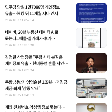
민주당 당원 1만7088명 개인정보
유출…해킹 뒤 11개월 지나 인지
2026-08-07 17:57:14
네이버, 20년 부동산 데이터 AI로
묶는다...매물·실거래가·후기·
금융정보 종합 분석
2026-08-07 09:15:28
김정관 산업장관 "쿠팡 사태 본질은
개인정보 유출…한미동맹 흔들 사안
아냐"
2026-08-06 17:20:24
쿠팡, 상반기 영업손실 1조원…과징금·
세금·화재 '삼중 악재'
2026-08-05 10:46:13
계좌·전화번호·악성앱 정보 묶는다…