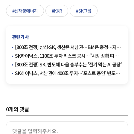
#신재생에너지
#KKR
#SK그룹
관련기사
[800조 전쟁] 삼성·SK, 생산은 서남권·HBM은 충청…지역
전략 바뀐다
SK하이닉스, 1100조 투자 리스크 공시…"시장 상황 따라
조정 가능"
[800조 전쟁] SK, 반도체 다음 승부수는 '전기 먹는 AI 공장'
SK하이닉스, 서남권에 400조 투자…'포스트 용인' 반도체
클러스터 추진
0
개의 댓글