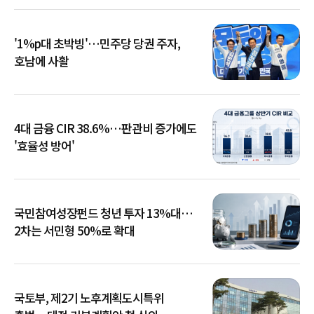
'1%p대 초박빙'…민주당 당권 주자,
호남에 사활
4대 금융 CIR 38.6%…판관비 증가에도
'효율성 방어'
국민참여성장펀드 청년 투자 13%대…
2차는 서민형 50%로 확대
국토부, 제2기 노후계획도시특위