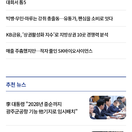
대회서 톱5
빅뱅·무민·마루는 강쥐 총출동…유통가, 팬심을 소비로 잇다
KB금융, '상권활성화 지수'로 지방상권 10곳 경쟁력 분석
매출 주춤했지만…적자 줄인 SK바이오사이언스
추천 뉴스
李 대통령 "2028년 중순까지
광주군공항 기능 他기지로 임시배치"