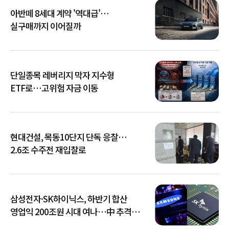
아반떼 8세대 계약 '역대급'…
실구매까지 이어질까
단일종목 레버리지 막자 지수형
ETF로…고위험 자금 이동
현대건설, 목동10단지 단독 응찰…
2.6조 수주전 재입찰로
삼성전자·SK하이닉스, 하반기 합산
영업익 200조원 시대 여나…中 추격은
부담