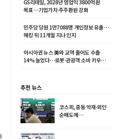
GS리테일, 2028년 영업익 3800억원
목표…기업가치·주주환원 강화
민주당 당원 1만7088명 개인정보 유출…
해킹 뒤 11개월 지나 인지
아시아권 뉴스 美와 교역 줄어도 수출
14% 늘었다…로봇·관광객 소비 키우는
중국
추천 뉴스
코스피, 중동 악재·외인
순매도에
하락…"하이닉스 또
급락"
가