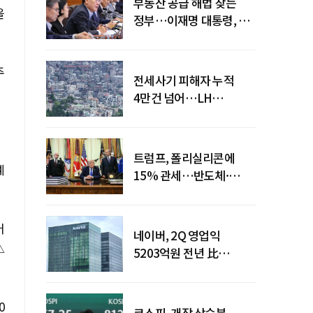
부동산 공급 해법 찾는
을
정부…이재명 대통령, 2차
점검회의 주재
주
전세사기 피해자 누적
4만건 넘어…LH
피해주택 매입도 1만호
돌파
트럼프, 폴리실리콘에
예
15% 관세…반도체·
태양광 공급망 재편 신호
어
네이버, 2Q 영업익
△
5203억원 전년 比
0.2%↓…영업익
주춤에도 성장동력 키운다
0
코스피, 개장 상승분