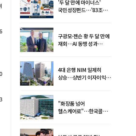
'두 달 만에 마이너스'
려
국민성장펀드…'83조
전력망' 리스크 확산
6
구광모·젠슨 황 두 달 만에
재회…AI 동맹 성과
가시화될까
4대 은행 NIM 일제히
0
상승…상반기 이자이익
19조 육박
3
"화장품 넘어
헬스케어로"…한국콜마,
제약·바이오 축으로 몸집
키운다