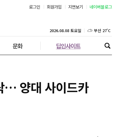
로그인
회원가입
지면보기
네이버블로그
부산 27˚C
대구 25˚C
2026.08.08 토요일
문화
딥인사이트
인천 28˚C
광주 27˚C
대전 26˚C
락… 양대 사이드카
울산 25˚C
강릉 26˚C
제주 28˚C