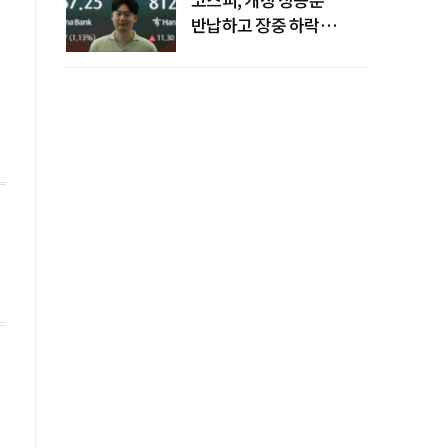
반납하고 장중 하락
전환…중동 리스크·美
경계감