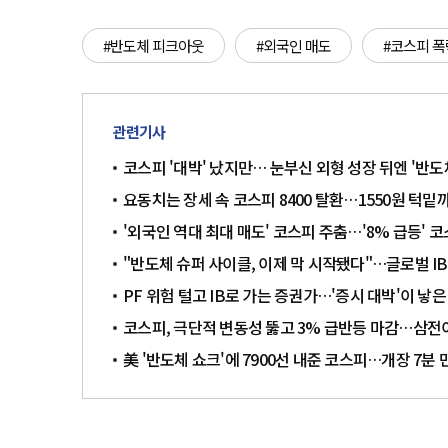
#반도체 피크아웃
#외국인 매도
#코스피 폭
관련기사
코스피 '대박' 났지만… 눈부신 외형 성장 뒤엔 '반
요동치는 장세 속 코스피 8400 탈환…1550원 턱밑
'외국인 역대 최대 매도' 코스피 주춤…'8% 급등' 
"반도체 슈퍼 사이클, 이제 막 시작됐다"…글로벌 I
PF 위험 털고 IB로 가는 증권가…'증시 대박'이 낳은
코스피, 극단적 변동성 뚫고 3% 급반등 마감…삼전
美 '반도체 쇼크'에 7900선 내준 코스피…개장 7분