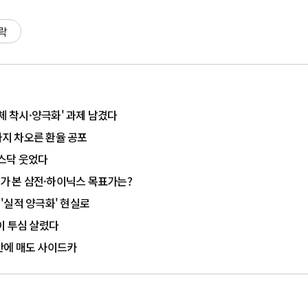
락
도체 착시·양극화' 과제 남겼다
까지 차오른 환율 공포
코스닥 웃었다
B가 본 삼전·하이닉스 목표가는?
 '실적 양극화' 현실로
이 투심 살렸다
 만에 매도 사이드카