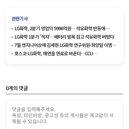
관련기사
LG화학, 2분기 영업익 5996억원… 석유화학 반등에
흑자전환
LG화학 1분기 '적자'…배터리 발목 잡고 석유화학 버텼다
7월 엔지니어상에 김세현 LG화학 연구위원·최양일 이엠텍
대표
포스코·LG화학, 매연을 연료로 바꾼다…CCU
메가프로젝트 본격 착수
0
개의 댓글