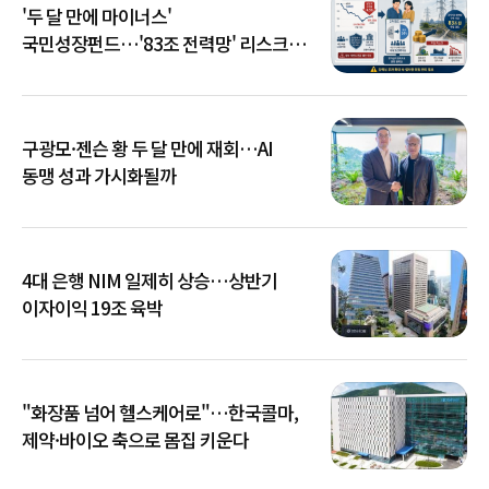
'두 달 만에 마이너스'
국민성장펀드…'83조 전력망' 리스크
확산
구광모·젠슨 황 두 달 만에 재회…AI
동맹 성과 가시화될까
4대 은행 NIM 일제히 상승…상반기
이자이익 19조 육박
"화장품 넘어 헬스케어로"…한국콜마,
제약·바이오 축으로 몸집 키운다