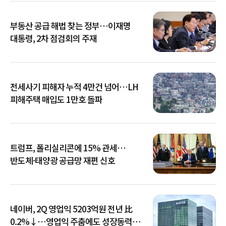
부동산 공급 해법 찾는 정부…이재명
대통령, 2차 점검회의 주재
전세사기 피해자 누적 4만건 넘어…LH
피해주택 매입도 1만호 돌파
트럼프, 폴리실리콘에 15% 관세…
반도체·태양광 공급망 재편 신호
네이버, 2Q 영업익 5203억원 전년 比
0.2%↓…영업익 주춤에도 성장동력