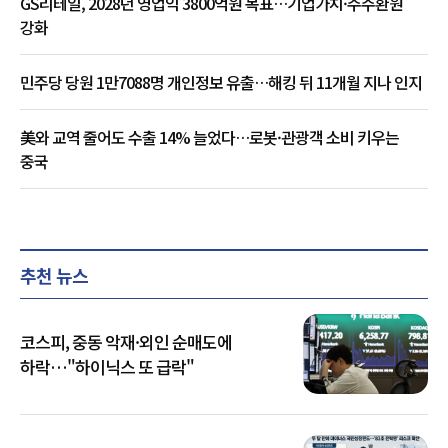
GS리테일, 2028년 영업익 3800억원 목표…기업가치·주주환원
강화
민주당 당원 1만7088명 개인정보 유출…해킹 뒤 11개월 지나 인지
美와 교역 줄어도 수출 14% 늘었다…로봇·관광객 소비 키우는
중국
추천 뉴스
코스피, 중동 악재·외인 순매도에
하락…"하이닉스 또 급락"