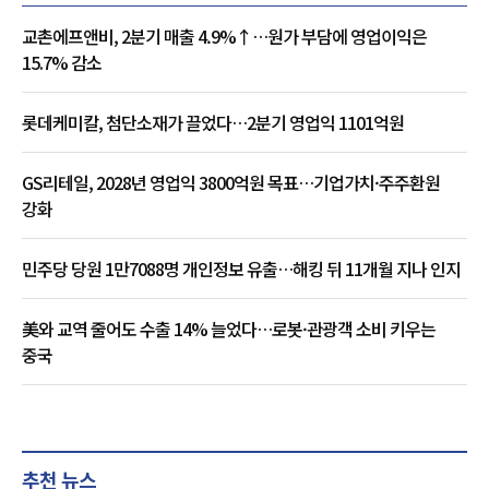
교촌에프앤비, 2분기 매출 4.9%↑…원가 부담에 영업이익은
15.7% 감소
롯데케미칼, 첨단소재가 끌었다…2분기 영업익 1101억원
GS리테일, 2028년 영업익 3800억원 목표…기업가치·주주환원
강화
민주당 당원 1만7088명 개인정보 유출…해킹 뒤 11개월 지나 인지
美와 교역 줄어도 수출 14% 늘었다…로봇·관광객 소비 키우는
중국
추천 뉴스