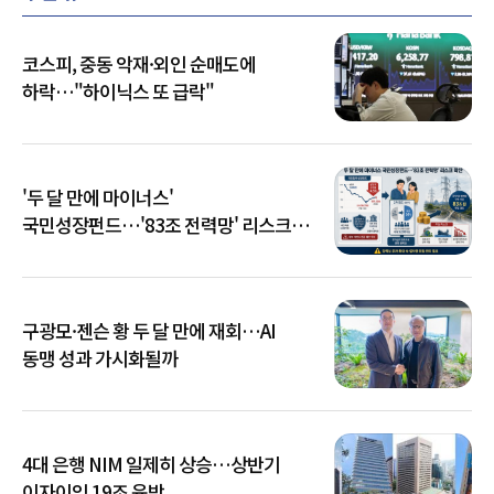
코스피, 중동 악재·외인 순매도에
하락…"하이닉스 또 급락"
'두 달 만에 마이너스'
국민성장펀드…'83조 전력망' 리스크
확산
구광모·젠슨 황 두 달 만에 재회…AI
동맹 성과 가시화될까
4대 은행 NIM 일제히 상승…상반기
이자이익 19조 육박