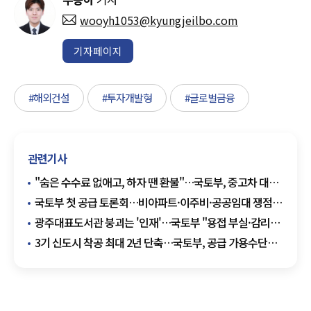
wooyh1053@kyungjeilbo.com
기자페이지
#해외건설
#투자개발형
#글로벌금융
관련기사
"숨은 수수료 없애고, 하자 땐 환불"…국토부, 중고차 대책
발표
국토부 첫 공급 토론회…비아파트·이주비·공공임대 쟁점
부상
광주대표도서관 붕괴는 '인재'…국토부 "용접 부실·감리
소홀 확인"
3기 신도시 착공 최대 2년 단축…국토부, 공급 가용수단
총동원