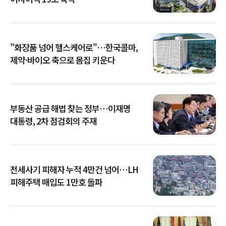
"화장품 넘어 헬스케어로"…한국콜마,
제약·바이오 축으로 몸집 키운다
부동산 공급 해법 찾는 정부…이재명
대통령, 2차 점검회의 주재
전세사기 피해자 누적 4만건 넘어…LH
피해주택 매입도 1만호 돌파