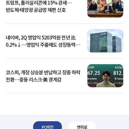
트럼프, 폴리실리콘에 15% 관세…
반도체·태양광 공급망 재편 신호
네이버, 2Q 영업익 5203억원 전년 比
0.2%↓…영업익 주춤에도 성장동력
키운다
코스피, 개장 상승분 반납하고 장중 하락
전환…중동 리스크·美 경계감
PC버전
맨위로