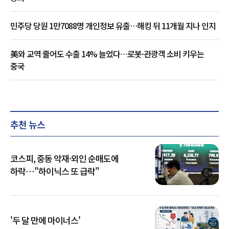
민주당 당원 1만7088명 개인정보 유출…해킹 뒤 11개월 지나 인지
美와 교역 줄어도 수출 14% 늘었다…로봇·관광객 소비 키우는
중국
추천 뉴스
코스피, 중동 악재·외인 순매도에
하락…"하이닉스 또 급락"
'두 달 만에 마이너스'