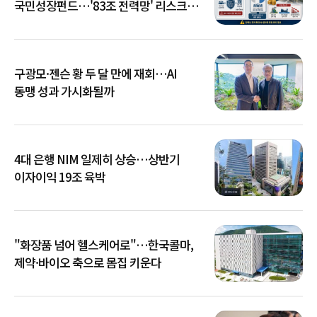
국민성장펀드…'83조 전력망' 리스크
확산
구광모·젠슨 황 두 달 만에 재회…AI
동맹 성과 가시화될까
4대 은행 NIM 일제히 상승…상반기
이자이익 19조 육박
"화장품 넘어 헬스케어로"…한국콜마,
제약·바이오 축으로 몸집 키운다