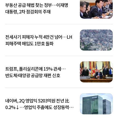
부동산 공급 해법 찾는 정부…이재명
대통령, 2차 점검회의 주재
전세사기 피해자 누적 4만건 넘어…LH
피해주택 매입도 1만호 돌파
트럼프, 폴리실리콘에 15% 관세…
반도체·태양광 공급망 재편 신호
네이버, 2Q 영업익 5203억원 전년 比
0.2%↓…영업익 주춤에도 성장동력
키운다