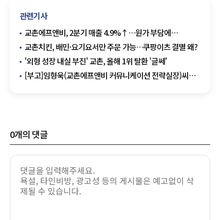
관련기사
교촌에프앤비, 2분기 매출 4.9%↑…원가 부담에
영업이익은 15.7% 감소
교촌치킨, 배민·요기요서만 주문 가능…쿠팡이츠 결별 왜?
'외형 성장 내실 부진' 교촌, 올해 1위 탈환 '글쎄'
[부고]임형욱(교촌에프앤비 커뮤니케이션 전략실장)씨
빙부상
0
개의 댓글