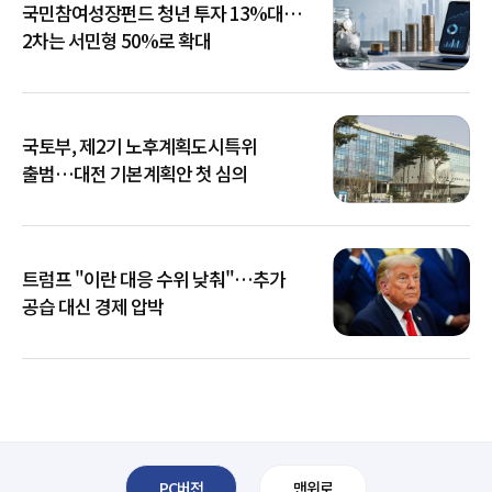
국민참여성장펀드 청년 투자 13%대…
2차는 서민형 50%로 확대
국토부, 제2기 노후계획도시특위
출범…대전 기본계획안 첫 심의
트럼프 "이란 대응 수위 낮춰"…추가
공습 대신 경제 압박
PC버전
맨위로