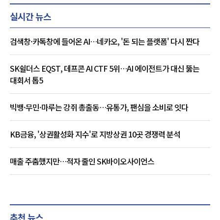
실시간 뉴스
검색창·카톡창에 들어온 AI…네카오, '돈 되는 플랫폼' 다시 짠다
SK쉴더스 EQST, 데프콘 AI CTF 5위…AI 에이전트가 대신 뚫는
대회서 톱5
빅뱅·무민·마루는 강쥐 총출동…유통가, 팬심을 소비로 잇다
KB금융, '상권활성화 지수'로 지방상권 10곳 경쟁력 분석
매출 주춤했지만…적자 줄인 SK바이오사이언스
추천 뉴스