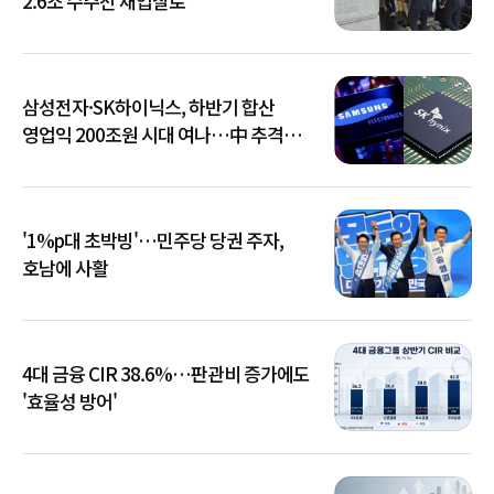
2.6조 수주전 재입찰로
삼성전자·SK하이닉스, 하반기 합산
영업익 200조원 시대 여나…中 추격은
부담
'1%p대 초박빙'…민주당 당권 주자,
호남에 사활
4대 금융 CIR 38.6%…판관비 증가에도
'효율성 방어'