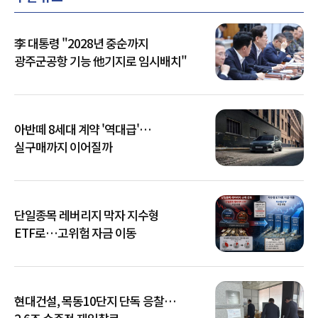
李 대통령 "2028년 중순까지
광주군공항 기능 他기지로 임시배치"
아반떼 8세대 계약 '역대급'…
실구매까지 이어질까
단일종목 레버리지 막자 지수형
ETF로…고위험 자금 이동
현대건설, 목동10단지 단독 응찰…