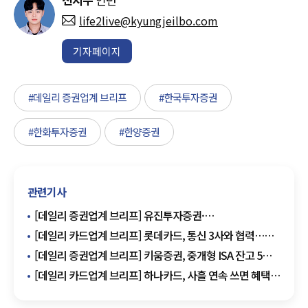
life2live@kyungjeilbo.com
기자페이지
#데일리 증권업계 브리프
#한국투자증권
#한화투자증권
#한양증권
관련기사
[데일리 증권업계 브리프] 유진투자증권·
미래에셋자산운용, TIGER ETF 신규 거래 행사 개최 外
[데일리 카드업계 브리프] 롯데카드, 통신 3사와 협력…
카드업계 최초 AI 보이스피싱 탐지망 구축 外
[데일리 증권업계 브리프] 키움증권, 중개형 ISA 잔고 5조
돌파…'최대 501만5000원' 이벤트 시즌2 실시 外
[데일리 카드업계 브리프] 하나카드, 사흘 연속 쓰면 혜택
두 배 커지는 '무빙카드' 출시 外