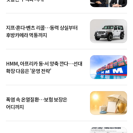
지프·혼다·벤츠 리콜…동력 상실부터
후방카메라 먹통까지
HMM, 아프리카 동·서 양축 깐다…선대
확장 다음은 '운영 전략'
폭염 속 온열질환…보험 보장은
어디까지