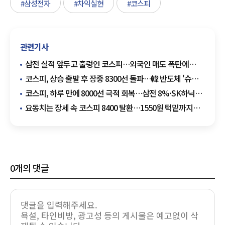
#삼성전자
#차익실현
#코스피
관련기사
삼전 실적 앞두고 출렁인 코스피…외국인 매도 폭탄에
8000선 턱걸이
코스피, 상승 출발 후 장중 8300선 돌파…韓 반도체 '슈퍼
위크' 기대감
코스피, 하루 만에 8000선 극적 회복…삼전 8%·SK하닉
10% 급반등
요동치는 장세 속 코스피 8400 탈환…1550원 턱밑까지
차오른 환율 공포
0
개의 댓글