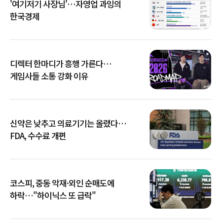
'여기저기 사장님'…자영업 과잉의
한국경제
디렉터 한마디가 흥행 가른다…
게임사들 소통 강화 이유
신약은 낮추고 의료기기는 올렸다…
FDA, 수수료 개편
코스피, 중동 악재·외인 순매도에
하락…"하이닉스 또 급락"