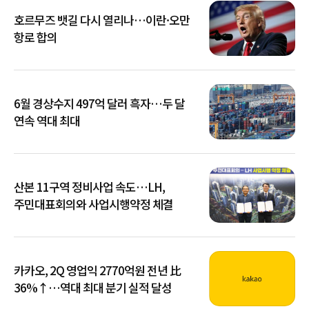
호르무즈 뱃길 다시 열리나…이란·오만
항로 합의
6월 경상수지 497억 달러 흑자…두 달
연속 역대 최대
산본 11구역 정비사업 속도…LH,
주민대표회의와 사업시행약정 체결
카카오, 2Q 영업익 2770억원 전년 比
36%↑…역대 최대 분기 실적 달성