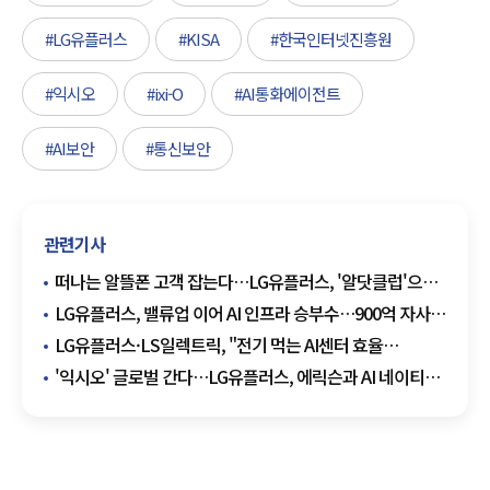
#LG유플러스
#KISA
#한국인터넷진흥원
#익시오
#ixi-O
#AI통화에이전트
#AI보안
#통신보안
관련기사
떠나는 알뜰폰 고객 잡는다…LG유플러스, '알닷클럽'으로
장기 이용 공략
LG유플러스, 밸류업 이어 AI 인프라 승부수…900억 자사주
·1.3조 AIDC 투자 병행
LG유플러스·LS일렉트릭, "전기 먹는 AI센터 효율
높인다"…차세대 AIDC 전력 혁신
'익시오' 글로벌 간다…LG유플러스, 에릭슨과 AI 네이티브
네트워크 협력