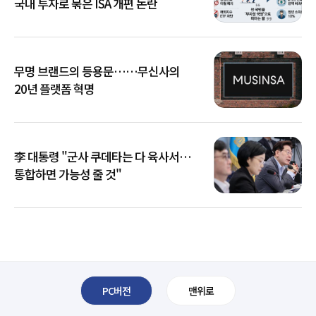
국내 투자로 묶은 ISA 개편 논란
무명 브랜드의 등용문……무신사의
20년 플랫폼 혁명
李 대통령 "군사 쿠데타는 다 육사서…
통합하면 가능성 줄 것"
PC버전
맨위로