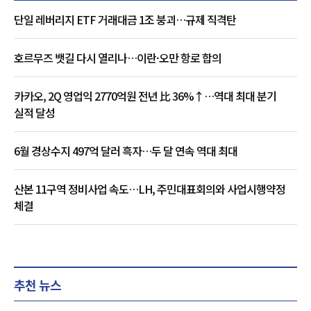
단일 레버리지 ETF 거래대금 1조 붕괴…규제 직격탄
호르무즈 뱃길 다시 열리나…이란·오만 항로 합의
카카오, 2Q 영업익 2770억원 전년 比 36%↑…역대 최대 분기
실적 달성
6월 경상수지 497억 달러 흑자…두 달 연속 역대 최대
산본 11구역 정비사업 속도…LH, 주민대표회의와 사업시행약정
체결
추천 뉴스