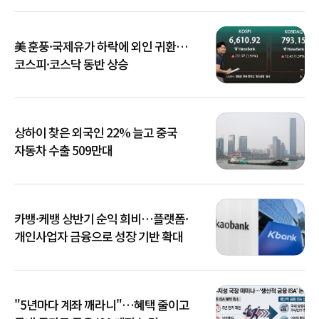
美 훈풍·국제유가 하락에 외인 귀환…
코스피·코스닥 동반 상승
상하이 찾은 외국인 22% 늘고 중국
자동차 수출 509만대
카뱅·케뱅 상반기 순익 희비…플랫폼·
개인사업자 금융으로 성장 기반 확대
"5년마다 계좌 깨라니"…혜택 줄이고