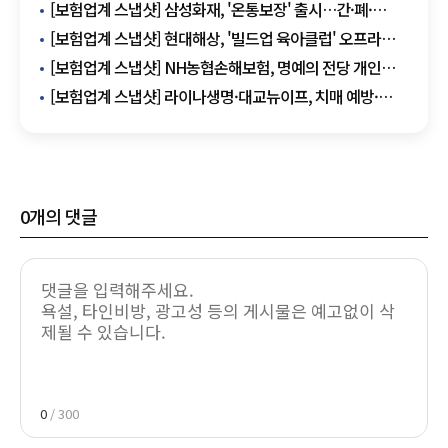
[보험업계 스냅샷] 삼성화재, '온통보장' 출시…간·폐·
신장까지 보장 확대 外
[보험업계 스냅샷] 현대해상, '빌드업 육아클럽' 오프라인
행사 개최 外
[보험업계 스냅샷] NH농협손해보험, 명예의 전당 개인
부문 헌액식 개최 外
[보험업계 스냅샷] 라이나생명·대교뉴이프, 치매 예방·
보험 결합 서비스 개발 추진 外
0
개의 댓글
0
/ 300