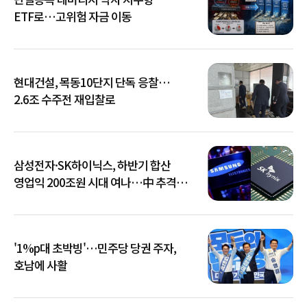
ETF로…고위험 자금 이동
현대건설, 목동10단지 단독 응찰…
2.6조 수주전 재입찰로
삼성전자·SK하이닉스, 하반기 합산
영업익 200조원 시대 여나…中 추격은
부담
'1%p대 초박빙'…민주당 당권 주자,
호남에 사활