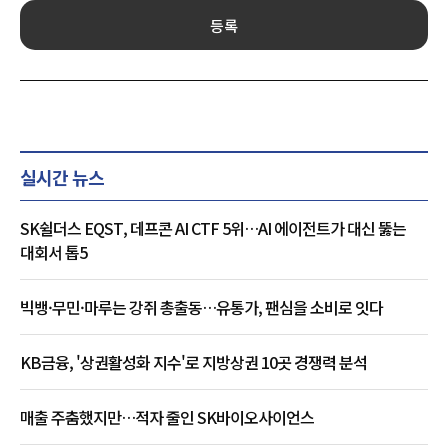
등록
실시간 뉴스
SK쉴더스 EQST, 데프콘 AI CTF 5위…AI 에이전트가 대신 뚫는
대회서 톱5
빅뱅·무민·마루는 강쥐 총출동…유통가, 팬심을 소비로 잇다
KB금융, '상권활성화 지수'로 지방상권 10곳 경쟁력 분석
매출 주춤했지만…적자 줄인 SK바이오사이언스