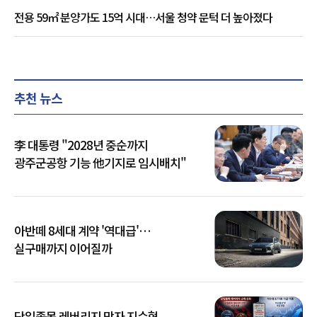
전용 59㎡ 분양가도 15억 시대…서울 청약 문턱 더 높아졌다
추천 뉴스
李 대통령 "2028년 중순까지
광주군공항 기능 他기지로 임시배치"
아반떼 8세대 계약 '역대급'…
실구매까지 이어질까
단일종목 레버리지 막자 지수형