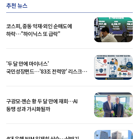
추천 뉴스
코스피, 중동 악재·외인 순매도에
하락…"하이닉스 또 급락"
'두 달 만에 마이너스'
국민성장펀드…'83조 전력망' 리스크
확산
구광모·젠슨 황 두 달 만에 재회…AI
동맹 성과 가시화될까
4대 은행 NIM 일제히 상승…상반기