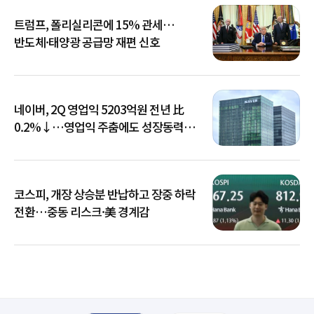
트럼프, 폴리실리콘에 15% 관세…
반도체·태양광 공급망 재편 신호
네이버, 2Q 영업익 5203억원 전년 比
0.2%↓…영업익 주춤에도 성장동력
키운다
코스피, 개장 상승분 반납하고 장중 하락
전환…중동 리스크·美 경계감