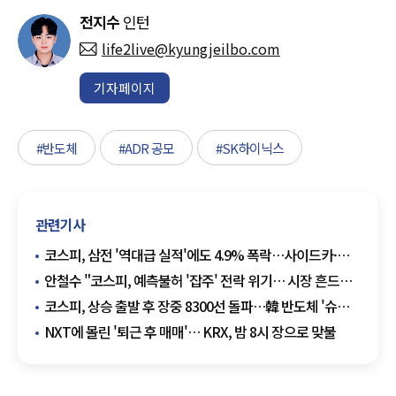
전지수
인턴
life2live@kyungjeilbo.com
기자페이지
#반도체
#ADR 공모
#SK하이닉스
관련기사
코스피, 삼전 '역대급 실적'에도 4.9% 폭락…사이드카·
서킷브레이커 발동
안철수 "코스피, 예측불허 '잡주' 전락 위기… 시장 흔드는
삼전닉스 ETF 상폐해야"
코스피, 상승 출발 후 장중 8300선 돌파…韓 반도체 '슈퍼
위크' 기대감
NXT에 몰린 '퇴근 후 매매'… KRX, 밤 8시 장으로 맞불