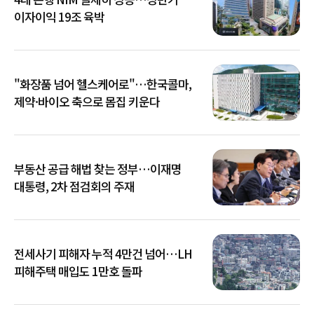
이자이익 19조 육박
"화장품 넘어 헬스케어로"…한국콜마,
제약·바이오 축으로 몸집 키운다
부동산 공급 해법 찾는 정부…이재명
대통령, 2차 점검회의 주재
전세사기 피해자 누적 4만건 넘어…LH
피해주택 매입도 1만호 돌파