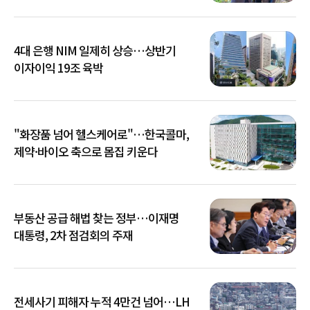
4대 은행 NIM 일제히 상승…상반기
이자이익 19조 육박
"화장품 넘어 헬스케어로"…한국콜마,
제약·바이오 축으로 몸집 키운다
부동산 공급 해법 찾는 정부…이재명
대통령, 2차 점검회의 주재
전세사기 피해자 누적 4만건 넘어…LH