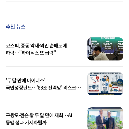
추천 뉴스
코스피, 중동 악재·외인 순매도에
하락…"하이닉스 또 급락"
'두 달 만에 마이너스'
국민성장펀드…'83조 전력망' 리스크
확산
구광모·젠슨 황 두 달 만에 재회…AI
동맹 성과 가시화될까