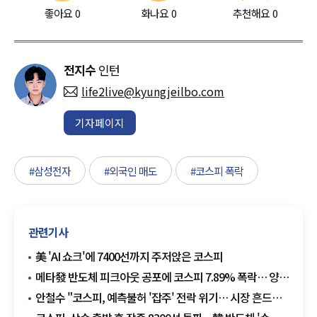
좋아요
0
화나요
0
추천해요
0
전지수
인턴
life2live@kyungjeilbo.com
기자페이지
#삼성전자
#외국인 매도
#코스피 폭락
관련기사
美 'AI 쇼크'에 7400선까지 주저앉은 코스피
메타發 반도체 피크아웃 공포에 코스피 7.89% 폭락… 양대
사이드카 '검은 목요일'
안철수 "코스피, 예측불허 '잡주' 전락 위기… 시장 흔드는
삼전닉스 ETF 상폐해야"