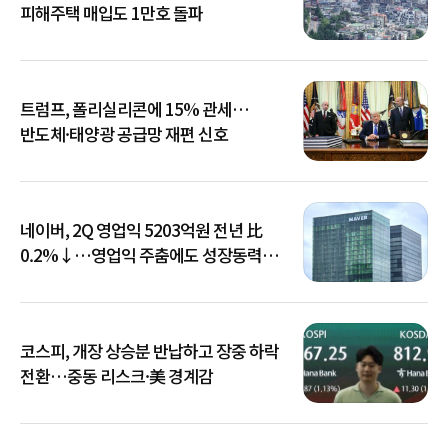
피해주택 매입도 1만호 돌파
트럼프, 폴리실리콘에 15% 관세…
반도체·태양광 공급망 재편 신호
네이버, 2Q 영업익 5203억원 전년 比
0.2%↓…영업익 주춤에도 성장동력
키운다
코스피, 개장 상승분 반납하고 장중 하락
전환…중동 리스크·美 경계감