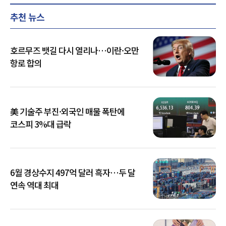
추천 뉴스
호르무즈 뱃길 다시 열리나…이란·오만
항로 합의
美 기술주 부진·외국인 매물 폭탄에
코스피 3%대 급락
6월 경상수지 497억 달러 흑자…두 달
연속 역대 최대