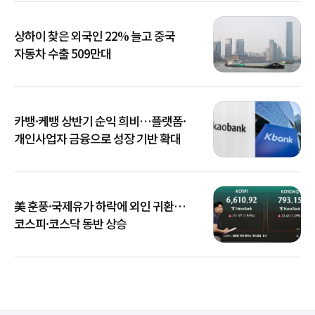
상하이 찾은 외국인 22% 늘고 중국
자동차 수출 509만대
카뱅·케뱅 상반기 순익 희비…플랫폼·
개인사업자 금융으로 성장 기반 확대
美 훈풍·국제유가 하락에 외인 귀환…
코스피·코스닥 동반 상승