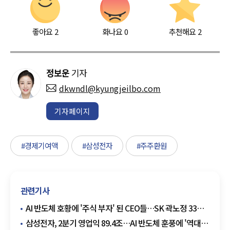
좋아요
2
화나요
0
추천해요
2
정보운
기자
dkwndl@kyungjeilbo.com
기자페이지
#경제기여액
#삼성전자
#주주환원
관련기사
AI 반도체 호황에 '주식 부자' 된 CEO들…SK 곽노정 33배·
삼성 노태문 20배
삼성전자, 2분기 영업익 89.4조…AI 반도체 훈풍에 '역대