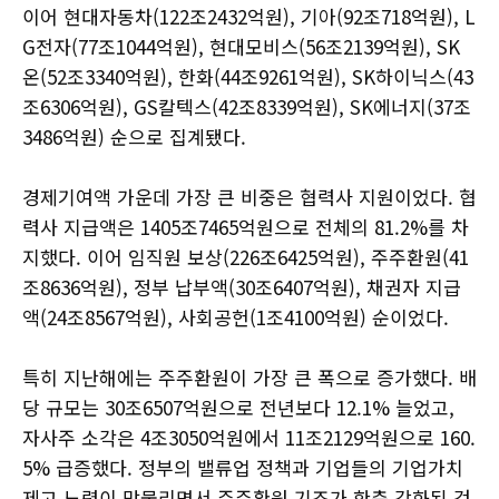
이어 현대자동차(122조2432억원), 기아(92조718억원), L
G전자(77조1044억원), 현대모비스(56조2139억원), SK
온(52조3340억원), 한화(44조9261억원), SK하이닉스(43
조6306억원), GS칼텍스(42조8339억원), SK에너지(37조
3486억원) 순으로 집계됐다.
경제기여액 가운데 가장 큰 비중은 협력사 지원이었다. 협
력사 지급액은 1405조7465억원으로 전체의 81.2%를 차
지했다. 이어 임직원 보상(226조6425억원), 주주환원(41
조8636억원), 정부 납부액(30조6407억원), 채권자 지급
액(24조8567억원), 사회공헌(1조4100억원) 순이었다.
특히 지난해에는 주주환원이 가장 큰 폭으로 증가했다. 배
당 규모는 30조6507억원으로 전년보다 12.1% 늘었고,
자사주 소각은 4조3050억원에서 11조2129억원으로 160.
5% 급증했다. 정부의 밸류업 정책과 기업들의 기업가치
제고 노력이 맞물리면서 주주환원 기조가 한층 강화된 것