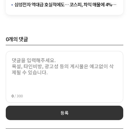
최대'
삼성전자 역대급 호실적에도… 코스피, 차익 매물에 4%대
급락
0
개의 댓글
0
/ 300
등록