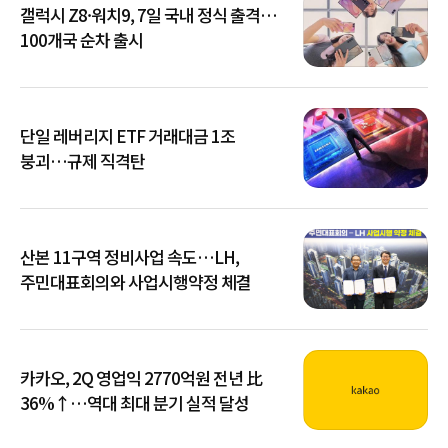
갤럭시 Z8·워치9, 7일 국내 정식 출격…
100개국 순차 출시
단일 레버리지 ETF 거래대금 1조
붕괴…규제 직격탄
산본 11구역 정비사업 속도…LH,
주민대표회의와 사업시행약정 체결
카카오, 2Q 영업익 2770억원 전년 比
36%↑…역대 최대 분기 실적 달성