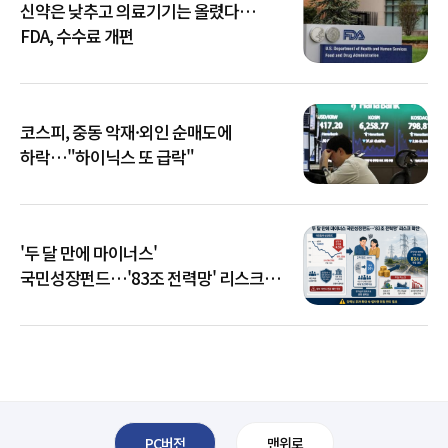
신약은 낮추고 의료기기는 올렸다…
FDA, 수수료 개편
코스피, 중동 악재·외인 순매도에
하락…"하이닉스 또 급락"
'두 달 만에 마이너스'
국민성장펀드…'83조 전력망' 리스크
확산
PC버전
맨위로