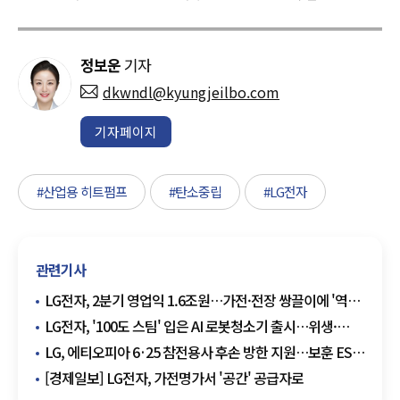
정보운
기자
dkwndl@kyungjeilbo.com
기자페이지
#산업용 히트펌프
#탄소중립
#LG전자
관련기사
LG전자, 2분기 영업익 1.6조원…가전·전장 쌍끌이에 '역대
최대'
LG전자, '100도 스팀' 입은 AI 로봇청소기 출시…위생·
디자인으로 프리미엄 승부
LG, 에티오피아 6·25 참전용사 후손 방한 지원…보훈 ESG
확대
[경제일보] LG전자, 가전명가서 '공간' 공급자로