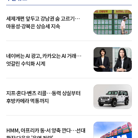
세제개편 앞두고 강남권 숨 고르기…
마용성·강북은 상승세 지속
네이버는 AI 광고, 카카오는 AI 거래…
엇갈린 수익화 시계
지프·혼다·벤츠 리콜…동력 상실부터
후방카메라 먹통까지
HMM, 아프리카 동·서 양축 깐다…선대
확장 다음은 '운영 전략'