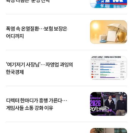
폭염 속 온열질환…보험 보장은
어디까지
'여기저기 사장님'…자영업 과잉의
한국경제
디렉터 한마디가 흥행 가른다…
게임사들 소통 강화 이유