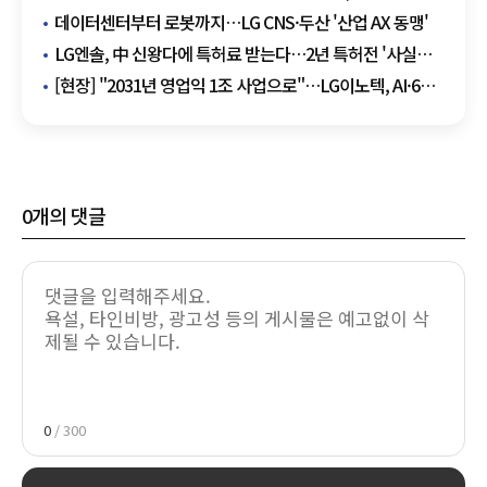
구조 흔든다
데이터센터부터 로봇까지…LG CNS·두산 '산업 AX 동맹'
LG엔솔, 中 신왕다에 특허료 받는다…2년 특허전 '사실상
승리'
[현장] "2031년 영업익 1조 사업으로"…LG이노텍, AI·6G
타고 기판사업 질주
0
개의 댓글
0
/ 300