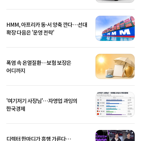
HMM, 아프리카 동·서 양축 깐다…선대
확장 다음은 '운영 전략'
폭염 속 온열질환…보험 보장은
어디까지
'여기저기 사장님'…자영업 과잉의
한국경제
디렉터 한마디가 흥행 가른다…