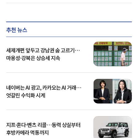
추천 뉴스
세제개편 앞두고 강남권 숨 고르기…
마용성·강북은 상승세 지속
네이버는 AI 광고, 카카오는 AI 거래…
엇갈린 수익화 시계
지프·혼다·벤츠 리콜…동력 상실부터
후방카메라 먹통까지