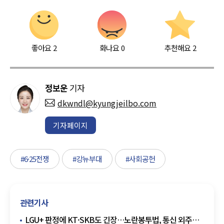
좋아요
2
화나요
0
추천해요
2
정보운
기자
dkwndl@kyungjeilbo.com
기자페이지
#6·25전쟁
#강뉴부대
#사회공헌
관련기사
LGU+ 판정에 KT·SKB도 긴장…노란봉투법, 통신 외주