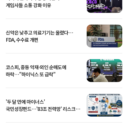
게임사들 소통 강화 이유
신약은 낮추고 의료기기는 올렸다…
FDA, 수수료 개편
코스피, 중동 악재·외인 순매도에
하락…"하이닉스 또 급락"
'두 달 만에 마이너스'
국민성장펀드…'83조 전력망' 리스크
확산