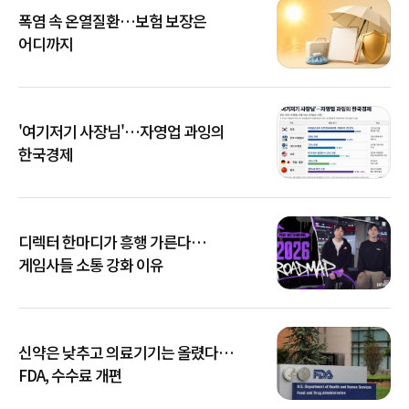
폭염 속 온열질환…보험 보장은
어디까지
'여기저기 사장님'…자영업 과잉의
한국경제
디렉터 한마디가 흥행 가른다…
게임사들 소통 강화 이유
신약은 낮추고 의료기기는 올렸다…
FDA, 수수료 개편