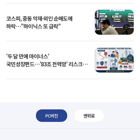
코스피, 중동 악재·외인 순매도에
하락…"하이닉스 또 급락"
'두 달 만에 마이너스'
국민성장펀드…'83조 전력망' 리스크
확산
PC버전
맨위로