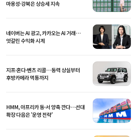
마용성·강북은 상승세 지속
네이버는 AI 광고, 카카오는 AI 거래…
엇갈린 수익화 시계
지프·혼다·벤츠 리콜…동력 상실부터
후방카메라 먹통까지
HMM, 아프리카 동·서 양축 깐다…선대
확장 다음은 '운영 전략'