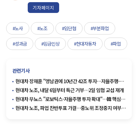
기자페이지
#노사
#노조
#임단협
#부분파업
#성과금
#임금인상
#현대자동차
#파업
관련기사
현대차 장재훈 "영남권에 10년간 42조 투자…자율주행·
미래항공 거점 육성"
현대차 노조, 내달 6일부터 특근 거부…2일 임협 교섭 재개
현대차 무뇨스 "로보틱스·자율주행 투자 확대"…韓 핵심
거점 육성
현대차 노조, 파업 찬반투표 가결…중노위 조정중지 여부
결정